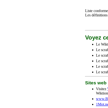
Liste conforme 
Les définitions
Voyez ce
Le Wikt
Le scra
Le scra
Le scrab
Le scra
Le scra
Sites we
Visitez
Wiktion
www.Be
1Mot.ne