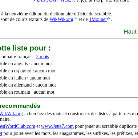
à la neuvième édition du dictionnaire officiel du scrabble.
 sont de courts extraits de
WikWik.org
et de
1Mot.net
.
Haut
tte liste pour :
ionnaire français :
2 mots
bble en anglais : aucun mot
bble en espagnol : aucun mot
ble en italien : aucun mot
bble en allemand : aucun mot
bble en roumain : aucun mot
b recommandés
WikWik.org
- cherchez des mots et construisez des listes à partir des mo
naire.
stWordClub.com
et
www.Jette7.com
pour jouer au scrabble duplicate 
t
pour jouer avec les mots, les anagrammes, les suffixes, les préfixes, et