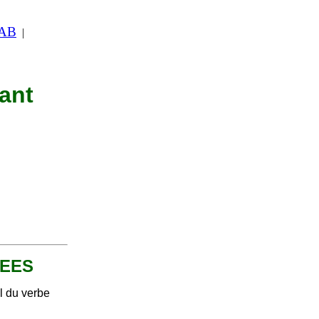
 AB
|
nant
NUEES
el du verbe