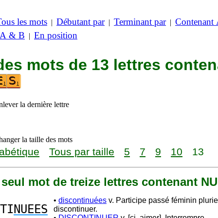
Tous les mots
Débutant par
Terminant par
Contenant
|
|
|
 A & B
En position
|
des mots de 13 lettres conte
lever la dernière lettre
anger la taille des mots
abétique
Tous par taille
5
7
9
10
13
n seul mot de treize lettres contenant 
•
discontinuées
v. Participe passé féminin pluri
TI
NUEES
discontinuer.
•
DISCONTINUER
v. [cj. aimer]. Interrompre.