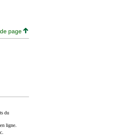
 de page
ts du
en ligne.
c.