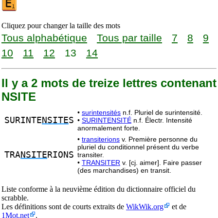
Cliquez pour changer la taille des mots
Tous alphabétique
Tous par taille
7
8
9
10
11
12
13
14
Il y a 2 mots de treize lettres contenant
NSITE
•
surintensités
n.f. Pluriel de surintensité.
SURINTE
NSITE
S
•
SURINTENSITÉ
n.f. Électr. Intensité
anormalement forte.
•
transiterions
v. Première personne du
pluriel du conditionnel présent du verbe
TRA
NSITE
RIONS
transiter.
•
TRANSITER
v. [cj. aimer]. Faire passer
(des marchandises) en transit.
Liste conforme à la neuvième édition du dictionnaire officiel du
scrabble.
Les définitions sont de courts extraits de
WikWik.org
et de
1Mot.net
.