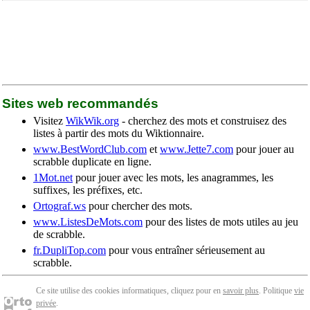
Sites web recommandés
Visitez
WikWik.org
- cherchez des mots et construisez des
listes à partir des mots du Wiktionnaire.
www.BestWordClub.com
et
www.Jette7.com
pour jouer au
scrabble duplicate en ligne.
1Mot.net
pour jouer avec les mots, les anagrammes, les
suffixes, les préfixes, etc.
Ortograf.ws
pour chercher des mots.
www.ListesDeMots.com
pour des listes de mots utiles au jeu
de scrabble.
fr.DupliTop.com
pour vous entraîner sérieusement au
scrabble.
Ce site utilise des cookies informatiques, cliquez pour en
savoir plus
. Politique
vie
privée
.