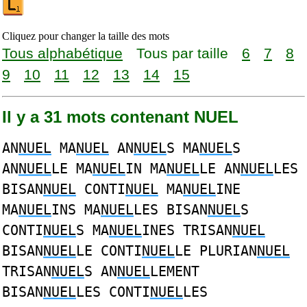
Cliquez pour changer la taille des mots
Tous alphabétique
Tous par taille
6
7
8
9
10
11
12
13
14
15
Il y a 31 mots contenant NUEL
AN
NUEL
MA
NUEL
AN
NUEL
S MA
NUEL
S
AN
NUEL
LE MA
NUEL
IN MA
NUEL
LE AN
NUEL
LES
BISAN
NUEL
CONTI
NUEL
MA
NUEL
INE
MA
NUEL
INS MA
NUEL
LES BISAN
NUEL
S
CONTI
NUEL
S MA
NUEL
INES TRISAN
NUEL
BISAN
NUEL
LE CONTI
NUEL
LE PLURIAN
NUEL
TRISAN
NUEL
S AN
NUEL
LEMENT
BISAN
NUEL
LES CONTI
NUEL
LES