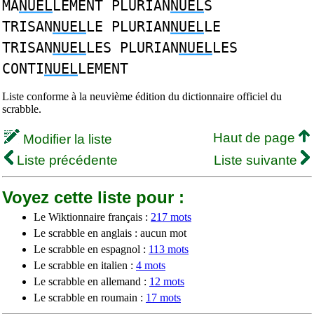
MA
NUEL
LEMENT PLURIAN
NUEL
S
TRISAN
NUEL
LE PLURIAN
NUEL
LE
TRISAN
NUEL
LES PLURIAN
NUEL
LES
CONTI
NUEL
LEMENT
Liste conforme à la neuvième édition du dictionnaire officiel du
scrabble.
Haut de page
Modifier la liste
Liste précédente
Liste suivante
Voyez cette liste pour :
Le Wiktionnaire français :
217 mots
Le scrabble en anglais : aucun mot
Le scrabble en espagnol :
113 mots
Le scrabble en italien :
4 mots
Le scrabble en allemand :
12 mots
Le scrabble en roumain :
17 mots