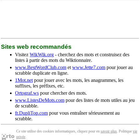
Sites web recommandés
Visitez
WikWik.org
- cherchez des mots et construisez des
listes à partir des mots du Wiktionnaire.
www.BestWordClub.com
et
www.Jette7.com
pour jouer au
scrabble duplicate en ligne.
1Mot.net
pour jouer avec les mots, les anagrammes, les
suffixes, les préfixes, etc.
Ortograf.ws
pour chercher des mots.
www.ListesDeMots.com
pour des listes de mots utiles au jeu
de scrabble.
fr.DupliTop.com
pour vous entraîner sérieusement au
scrabble.
Ce site utilise des cookies informatiques, cliquez pour en
savoir plus
. Politique
vie
privée
.