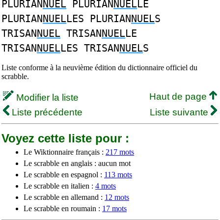
PLURIAN
NUEL
PLURIAN
NUEL
LE
PLURIAN
NUEL
LES PLURIAN
NUEL
S
TRISAN
NUEL
TRISAN
NUEL
LE
TRISAN
NUEL
LES TRISAN
NUEL
S
Liste conforme à la neuvième édition du dictionnaire officiel du
scrabble.
Haut de page
Modifier la liste
Liste précédente
Liste suivante
Voyez cette liste pour :
Le Wiktionnaire français :
217 mots
Le scrabble en anglais : aucun mot
Le scrabble en espagnol :
113 mots
Le scrabble en italien :
4 mots
Le scrabble en allemand :
12 mots
Le scrabble en roumain :
17 mots