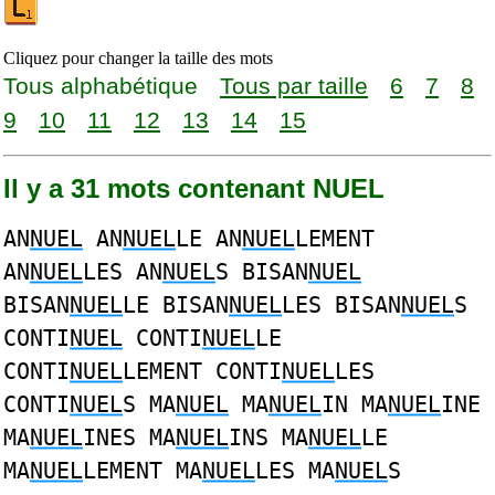
Cliquez pour changer la taille des mots
Tous alphabétique
Tous par taille
6
7
8
9
10
11
12
13
14
15
Il y a 31 mots contenant NUEL
AN
NUEL
AN
NUEL
LE AN
NUEL
LEMENT
AN
NUEL
LES AN
NUEL
S BISAN
NUEL
BISAN
NUEL
LE BISAN
NUEL
LES BISAN
NUEL
S
CONTI
NUEL
CONTI
NUEL
LE
CONTI
NUEL
LEMENT CONTI
NUEL
LES
CONTI
NUEL
S MA
NUEL
MA
NUEL
IN MA
NUEL
INE
MA
NUEL
INES MA
NUEL
INS MA
NUEL
LE
MA
NUEL
LEMENT MA
NUEL
LES MA
NUEL
S