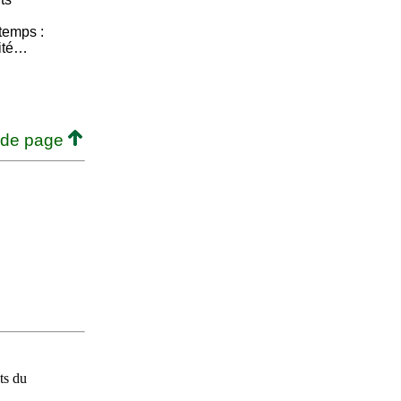
temps :
vité…
 de page
ts du