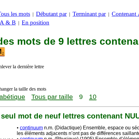
Tous les mots
Débutant par
Terminant par
Contenant
|
|
|
 A & B
En position
|
des mots de 9 lettres contena
lever la dernière lettre
anger la taille des mots
abétique
Tous par taille
9
10
n seul mot de neuf lettres contenant N
•
continuum
n.m. (Didactique) Ensemble, espace ou sé
les éléments adjacents n’ont pas de différences sailla
•
continuum
n.m. (Physique) (1905) Ensemble d’élémen