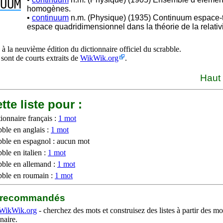
UUM
homogènes.
•
continuum
n.m. (Physique) (1935) Continuum espace-
espace quadridimensionnel dans la théorie de la relati
à la neuvième édition du dictionnaire officiel du scrabble.
 sont de courts extraits de
WikWik.org
.
Haut
tte liste pour :
ionnaire français :
1 mot
bble en anglais :
1 mot
bble en espagnol : aucun mot
ble en italien :
1 mot
bble en allemand :
1 mot
bble en roumain :
1 mot
b recommandés
WikWik.org
- cherchez des mots et construisez des listes à partir des mo
naire.