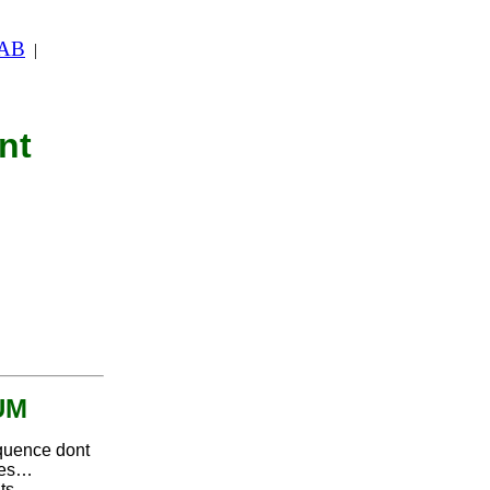
 AB
|
nt
UUM
quence dont
ntes…
ts