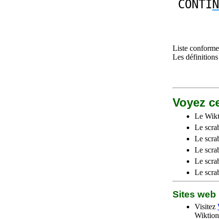
CONTI
N
Liste conforme 
Les définitions
Voyez ce
Le Wikt
Le scra
Le scra
Le scrab
Le scra
Le scra
Sites we
Visitez
Wiktion