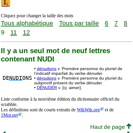
Cliquez pour changer la taille des mots
Tous alphabétique
Tous par taille
6
7
8
9
11
12
Il y a un seul mot de neuf lettres
contenant NUDI
•
dénudions
v. Première personne du pluriel de
l’indicatif imparfait du verbe dénuder.
DE
NUDI
ONS
•
dénudions
v. Première personne du pluriel du
subjonctif présent du verbe dénuder.
•
DÉNUDER
v. [cj. aimer].
Liste conforme à la neuvième édition du dictionnaire officiel du
scrabble.
Les définitions sont de courts extraits de
WikWik.org
et de
1Mot.net
.
Haut de page