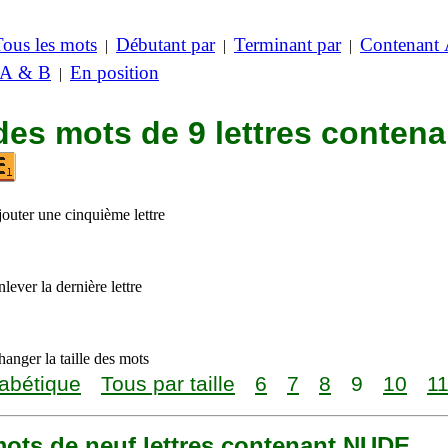
Tous les mots
Débutant par
Terminant par
Contenant
|
|
|
 A & B
En position
|
des mots de 9 lettres contena
jouter une cinquième lettre
lever la dernière lettre
anger la taille des mots
abétique
Tous par taille
6
7
8
9
10
1
 mots de neuf lettres contenant NUDE