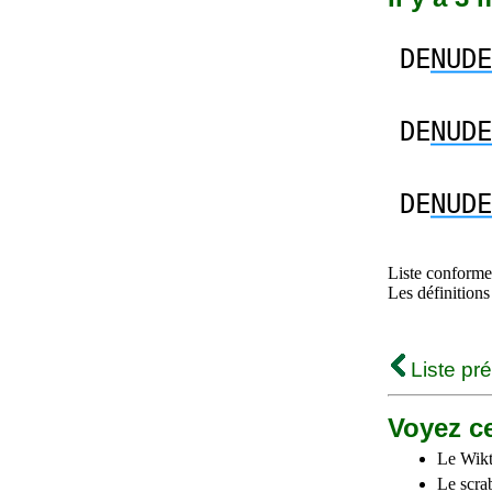
DE
NUDE
DE
NUDE
DE
NUDE
Liste conforme 
Les définitions
Liste pr
Voyez ce
Le Wikt
Le scra