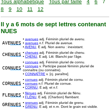
Tous alphabétique
Tous par taille
4
6
7
8
9
10
11
12
Il y a 6 mots de sept lettres contenant
NUES
•
avenues
adj. Féminin pluriel de avenu.
AVE
NUES
•
avenues
n.f. Pluriel de avenue.
•
AVENU,
E adj. Non avenu : inexistant.
•
chenues
adj. Féminin pluriel de chenu.
CHE
NUES
•
CHENU,
E adj. Litt. Blanchi par l’âge.
•
connues
adj. Féminin pluriel de connu.
•
connues
v. Participe passé féminin pluriel de
CON
NUES
connaître (ou connaitre).
•
CONNAÎTRE
v. [cj. paraître].
•
cornues
adj. Féminin pluriel de cornu.
COR
NUES
•
cornues
n.f. Pluriel de cornue.
•
CORNU,
E adj. et n.f.
•
flénues
adj. Féminin pluriel de flénu.
FLE
NUES
•
FLÉNU,
E adj. (Charbon) flambant.
•
grenues
adj. Féminin pluriel de grenu.
GRE
NUES
•
GRENU,
E adj. et n.m. Dont le grain est visible.