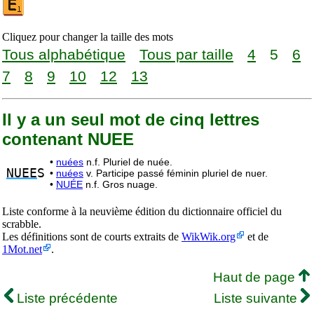
Cliquez pour changer la taille des mots
Tous alphabétique
Tous par taille
4
5
6
7
8
9
10
12
13
Il y a un seul mot de cinq lettres
contenant NUEE
•
nuées
n.f. Pluriel de nuée.
NUEE
S
•
nuées
v. Participe passé féminin pluriel de nuer.
•
NUÉE
n.f. Gros nuage.
Liste conforme à la neuvième édition du dictionnaire officiel du
scrabble.
Les définitions sont de courts extraits de
WikWik.org
et de
1Mot.net
.
Haut de page
Liste précédente
Liste suivante