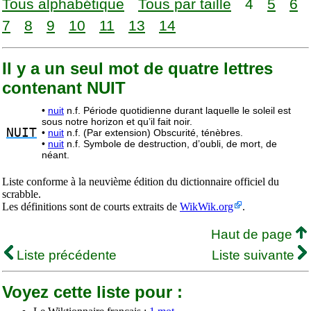
Tous alphabétique
Tous par taille
4
5
6
7
8
9
10
11
13
14
Il y a un seul mot de quatre lettres
contenant NUIT
•
nuit
n.f. Période quotidienne durant laquelle le soleil est
sous notre horizon et qu’il fait noir.
NUIT
•
nuit
n.f. (Par extension) Obscurité, ténèbres.
•
nuit
n.f. Symbole de destruction, d’oubli, de mort, de
néant.
Liste conforme à la neuvième édition du dictionnaire officiel du
scrabble.
Les définitions sont de courts extraits de
WikWik.org
.
Haut de page
Liste précédente
Liste suivante
Voyez cette liste pour :