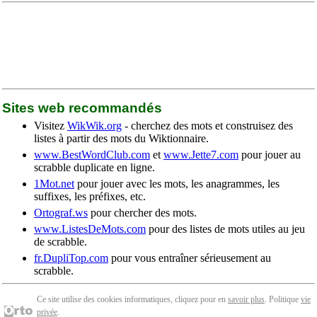
Sites web recommandés
Visitez
WikWik.org
- cherchez des mots et construisez des
listes à partir des mots du Wiktionnaire.
www.BestWordClub.com
et
www.Jette7.com
pour jouer au
scrabble duplicate en ligne.
1Mot.net
pour jouer avec les mots, les anagrammes, les
suffixes, les préfixes, etc.
Ortograf.ws
pour chercher des mots.
www.ListesDeMots.com
pour des listes de mots utiles au jeu
de scrabble.
fr.DupliTop.com
pour vous entraîner sérieusement au
scrabble.
Ce site utilise des cookies informatiques, cliquez pour en
savoir plus
. Politique
vie
privée
.