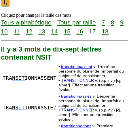
Cliquez pour changer la taille des mots
Tous alphabétique
Tous par taille
7
8
9
10
11
12
13
14
15
16
17
18
Il y a 3 mots de dix-sept lettres
contenant NSIT
•
transitionnassent
v. Troisième
personne du pluriel de l’imparfait du
subjonctif de transitionner.
TRA
NSIT
IONNASSENT
•
TRANSITIONNER
v. (p.p.inv.) [cj.
aimer]. Effectuer une transition,
évoluer.
•
transitionnassiez
v. Deuxième
personne du pluriel de l’imparfait du
subjonctif de transitionner.
TRA
NSIT
IONNASSIEZ
•
TRANSITIONNER
v. (p.p.inv.) [cj.
aimer]. Effectuer une transition,
évoluer.
•
transitionnerions
v. Première