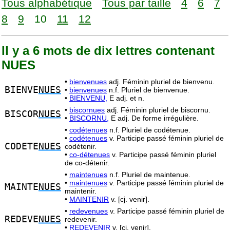
Tous alphabétique
Tous par taille
4
6
7
8
9
10
11
12
Il y a 6 mots de dix lettres contenant
NUES
•
bienvenues
adj. Féminin pluriel de bienvenu.
BIENVE
NUES
•
bienvenues
n.f. Pluriel de bienvenue.
•
BIENVENU,
E adj. et n.
•
biscornues
adj. Féminin pluriel de biscornu.
BISCOR
NUES
•
BISCORNU,
E adj. De forme irrégulière.
•
codétenues
n.f. Pluriel de codétenue.
•
codétenues
v. Participe passé féminin pluriel de
CODETE
NUES
codétenir.
•
co-détenues
v. Participe passé féminin pluriel
de co-détenir.
•
maintenues
n.f. Pluriel de maintenue.
•
maintenues
v. Participe passé féminin pluriel de
MAINTE
NUES
maintenir.
•
MAINTENIR
v. [cj. venir].
•
redevenues
v. Participe passé féminin pluriel de
REDEVE
NUES
redevenir.
•
REDEVENIR
v. [cj. venir].