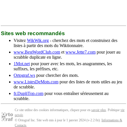
Sites web recommandés
Visitez
WikWik.org
- cherchez des mots et construisez des
listes à partir des mots du Wiktionnaire.
www.BestWordClub.com
et
www.Jette7.com
pour jouer au
scrabble duplicate en ligne.
1Mot.net
pour jouer avec les mots, les anagrammes, les
suffixes, les préfixes, etc.
Ortograf.ws
pour chercher des mots.
www.ListesDeMots.com
pour des listes de mots utiles au jeu
de scrabble.
fr.DupliTop.com
pour vous entraîner sérieusement au
scrabble.
Ce site utilise des cookies informatiques, cliquez pour en
savoir plus
. Politique
vie
privée
.
© Ortograf Inc. Site web mis à jour le 1 janvier 2024 (v-2.2.0
z
).
Informations &
Contacts
.