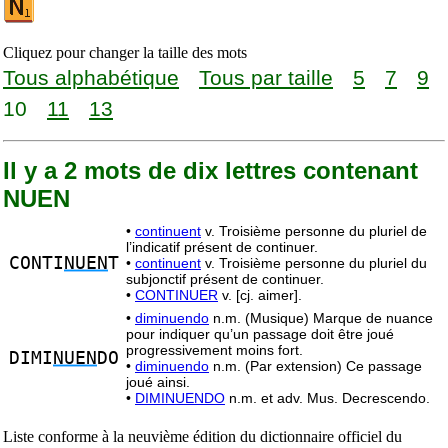
Cliquez pour changer la taille des mots
Tous alphabétique
Tous par taille
5
7
9
10
11
13
Il y a 2 mots de dix lettres contenant
NUEN
•
continuent
v. Troisième personne du pluriel de
l’indicatif présent de continuer.
CONTI
NUEN
T
•
continuent
v. Troisième personne du pluriel du
subjonctif présent de continuer.
•
CONTINUER
v. [cj. aimer].
•
diminuendo
n.m. (Musique) Marque de nuance
pour indiquer qu’un passage doit être joué
progressivement moins fort.
DIMI
NUEN
DO
•
diminuendo
n.m. (Par extension) Ce passage
joué ainsi.
•
DIMINUENDO
n.m. et adv. Mus. Decrescendo.
Liste conforme à la neuvième édition du dictionnaire officiel du