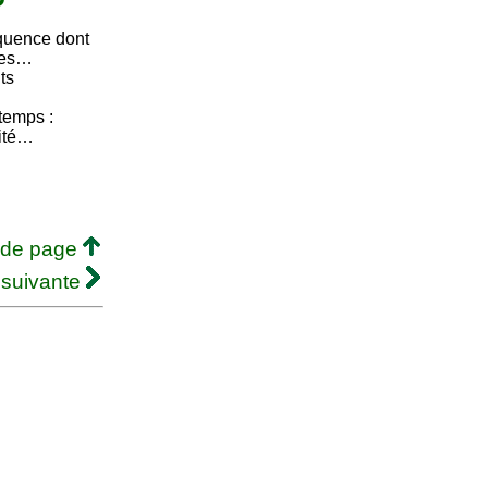
quence dont
ntes…
ts
temps :
vité…
 de page
 suivante