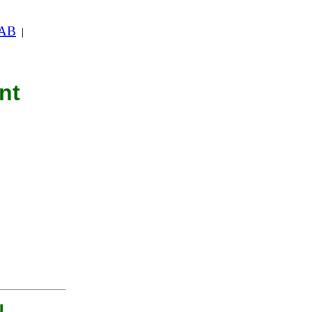
 AB
|
nt
U