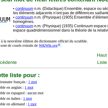
•
continuum
n.m. (Didactique) Ensemble, espace ou sé
les éléments adjacents n’ont pas de différences sailla
•
continuum
n.m. (Physique) (1905) Ensemble d’élémen
UU
M
homogènes.
•
continuum
n.m. (Physique) (1935) Continuum espace-
espace quadridimensionnel dans la théorie de la relati
à la neuvième édition du dictionnaire officiel du scrabble.
 sont de courts extraits de
WikWik.org
.
Haut
écédente
Liste
tte liste pour :
ionnaire français :
1 mot
bble en anglais :
1 mot
bble en espagnol : aucun mot
ble en italien :
1 mot
bble en allemand :
1 mot