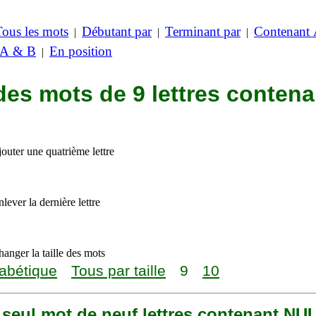
Tous les mots
Débutant par
Terminant par
Contenant
|
|
|
 A & B
En position
|
des mots de 9 lettres contena
outer une quatrième lettre
lever la dernière lettre
anger la taille des mots
abétique
Tous par taille
9
10
n seul mot de neuf lettres contenant NU