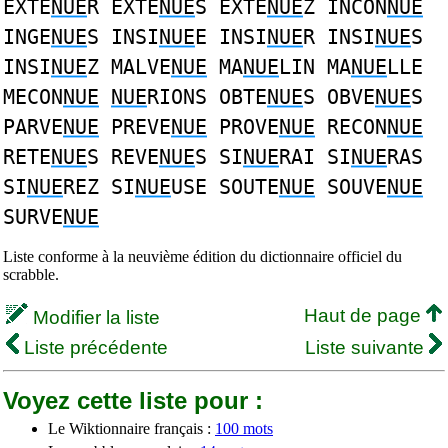
EXTE
NUE
R EXTE
NUE
S EXTE
NUE
Z INCON
NUE
INGE
NUE
S INSI
NUE
E INSI
NUE
R INSI
NUE
S
INSI
NUE
Z MALVE
NUE
MA
NUE
LIN MA
NUE
LLE
MECON
NUE
NUE
RIONS OBTE
NUE
S OBVE
NUE
S
PARVE
NUE
PREVE
NUE
PROVE
NUE
RECON
NUE
RETE
NUE
S REVE
NUE
S SI
NUE
RAI SI
NUE
RAS
SI
NUE
REZ SI
NUE
USE SOUTE
NUE
SOUVE
NUE
SURVE
NUE
Liste conforme à la neuvième édition du dictionnaire officiel du
scrabble.
Haut de page
Modifier la liste
Liste précédente
Liste suivante
Voyez cette liste pour :
Le Wiktionnaire français :
100 mots