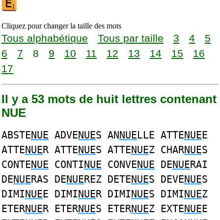
Cliquez pour changer la taille des mots
Tous alphabétique
Tous par taille
3
4
5
6
7
8
9
10
11
12
13
14
15
16
17
Il y a 53 mots de huit lettres contenant
NUE
ABSTE
NUE
ADVE
NUE
S AN
NUE
LLE ATTE
NUE
E
ATTE
NUE
R ATTE
NUE
S ATTE
NUE
Z CHAR
NUE
S
CONTE
NUE
CONTI
NUE
CONVE
NUE
DE
NUE
RAI
DE
NUE
RAS DE
NUE
REZ DETE
NUE
S DEVE
NUE
S
DIMI
NUE
E DIMI
NUE
R DIMI
NUE
S DIMI
NUE
Z
ETER
NUE
R ETER
NUE
S ETER
NUE
Z EXTE
NUE
E