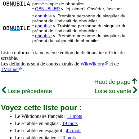
OB
NUB
ILA
passé simple de obnubiler.
•
OBNUBILER
v. [cj. aimer]. Obséder, fasciner.
•
obnubile
v. Première personne du singulier du
présent de l’indicatif de obnubiler.
•
obnubile
v. Troisième personne du singulier du
OB
NUB
ILE
présent de l’indicatif de obnubiler.
•
obnubile
v. Première personne du singulier du
présent du subjonctif de obnubiler.
Liste conforme à la neuvième édition du dictionnaire officiel du
scrabble.
Les définitions sont de courts extraits de
WikWik.org
et de
1Mot.net
.
Haut de page
Liste précédente
Liste suivante
Voyez cette liste pour :
Le Wiktionnaire français :
11 mots
Le scrabble en anglais :
19 mots
Le scrabble en espagnol :
45 mots
Le scrabble en italien :
20 mots