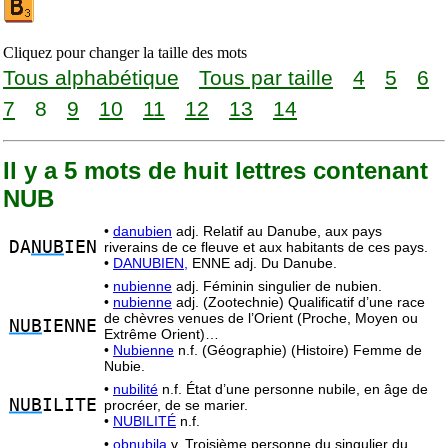
Cliquez pour changer la taille des mots
Tous alphabétique
Tous par taille
4
5
6
7
8
9
10
11
12
13
14
Il y a 5 mots de huit lettres contenant
NUB
•
danubien
adj. Relatif au Danube, aux pays
DA
NUB
IEN
riverains de ce fleuve et aux habitants de ces pays.
•
DANUBIEN,
ENNE adj. Du Danube.
•
nubienne
adj. Féminin singulier de nubien.
•
nubienne
adj. (Zootechnie) Qualificatif d’une race
de chèvres venues de l’Orient (Proche, Moyen ou
NUB
IENNE
Extrême Orient)…
•
Nubienne
n.f. (Géographie) (Histoire) Femme de
Nubie.
•
nubilité
n.f. État d’une personne nubile, en âge de
NUB
ILITE
procréer, de se marier.
•
NUBILITÉ
n.f.
•
obnubila
v. Troisième personne du singulier du