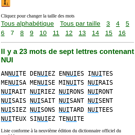
Cliquez pour changer la taille des mots
Tous alphabétique
Tous par taille
3
4
5
6
7
8
9
10
11
12
13
14
15
16
Il y a 23 mots de sept lettres contenant
NUI
AN
NUI
TE DE
NUI
EZ EN
NUI
ES I
NUI
TES
ME
NUI
SA ME
NUI
SE MI
NUI
TS
NUI
RAIS
NUI
RAIT
NUI
RIEZ
NUI
RONS
NUI
RONT
NUI
SAIS
NUI
SAIT
NUI
SANT
NUI
SENT
NUI
SIEZ
NUI
SONS
NUI
TARD
NUI
TEES
NUI
TEUX SI
NUI
EZ TE
NUI
TE
Liste conforme à la neuvième édition du dictionnaire officiel du