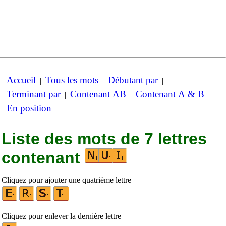
Accueil
Tous les mots
Débutant par
|
|
|
Terminant par
Contenant AB
Contenant A & B
|
|
|
En position
Liste des mots de 7 lettres
contenant
Cliquez pour ajouter une quatrième lettre
Cliquez pour enlever la dernière lettre