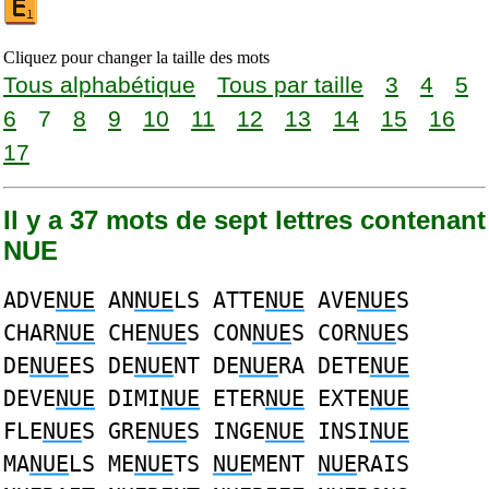
Cliquez pour changer la taille des mots
Tous alphabétique
Tous par taille
3
4
5
6
7
8
9
10
11
12
13
14
15
16
17
Il y a 37 mots de sept lettres contenant
NUE
ADVE
NUE
AN
NUE
LS ATTE
NUE
AVE
NUE
S
CHAR
NUE
CHE
NUE
S CON
NUE
S COR
NUE
S
DE
NUE
ES DE
NUE
NT DE
NUE
RA DETE
NUE
DEVE
NUE
DIMI
NUE
ETER
NUE
EXTE
NUE
FLE
NUE
S GRE
NUE
S INGE
NUE
INSI
NUE
MA
NUE
LS ME
NUE
TS
NUE
MENT
NUE
RAIS