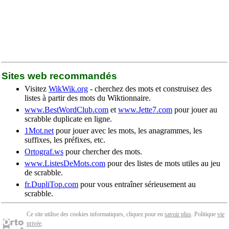
Sites web recommandés
Visitez
WikWik.org
- cherchez des mots et construisez des
listes à partir des mots du Wiktionnaire.
www.BestWordClub.com
et
www.Jette7.com
pour jouer au
scrabble duplicate en ligne.
1Mot.net
pour jouer avec les mots, les anagrammes, les
suffixes, les préfixes, etc.
Ortograf.ws
pour chercher des mots.
www.ListesDeMots.com
pour des listes de mots utiles au jeu
de scrabble.
fr.DupliTop.com
pour vous entraîner sérieusement au
scrabble.
Ce site utilise des cookies informatiques, cliquez pour en
savoir plus
. Politique
vie
privée
.