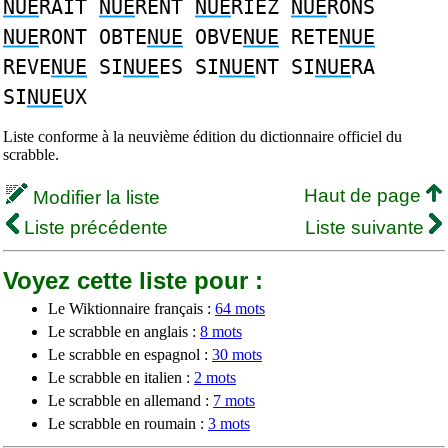
NUE
RAIT
NUE
RENT
NUE
RIEZ
NUE
RONS
NUE
RONT OBTE
NUE
OBVE
NUE
RETE
NUE
REVE
NUE
SI
NUE
ES SI
NUE
NT SI
NUE
RA
SI
NUE
UX
Liste conforme à la neuvième édition du dictionnaire officiel du
scrabble.
Haut de page
Modifier la liste
Liste précédente
Liste suivante
Voyez cette liste pour :
Le Wiktionnaire français :
64 mots
Le scrabble en anglais :
8 mots
Le scrabble en espagnol :
30 mots
Le scrabble en italien :
2 mots
Le scrabble en allemand :
7 mots
Le scrabble en roumain :
3 mots