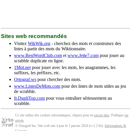
Sites web recommandés
Visitez
WikWik.org
- cherchez des mots et construisez des
listes à partir des mots du Wiktionnaire.
www.BestWordClub.com
et
www.Jette7.com
pour jouer au
scrabble duplicate en ligne.
1Mot.net
pour jouer avec les mots, les anagrammes, les
suffixes, les préfixes, etc.
Ortograf.ws
pour chercher des mots.
www.ListesDeMots.com
pour des listes de mots utiles au jeu
de scrabble.
fr.DupliTop.com
pour vous entraîner sérieusement au
scrabble.
Ce site utilise des cookies informatiques, cliquez pour en
savoir plus
. Politique
vie
privée
.
© Ortograf Inc. Site web mis à jour le 1 janvier 2024 (v-2.2.0
z
).
Informations &