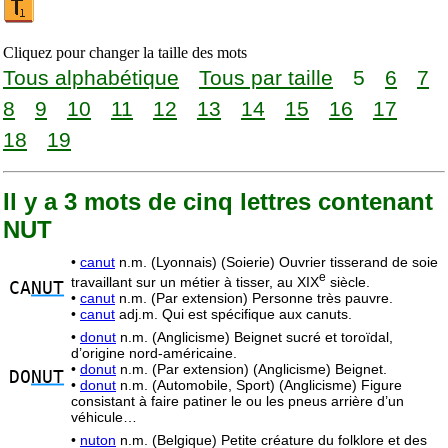
Cliquez pour changer la taille des mots
Tous alphabétique
Tous par taille
5
6
7
8
9
10
11
12
13
14
15
16
17
18
19
Il y a 3 mots de cinq lettres contenant
NUT
•
canut
n.m. (Lyonnais) (Soierie) Ouvrier tisserand de soie
e
travaillant sur un métier à tisser, au XIX
siècle.
CA
NUT
•
canut
n.m. (Par extension) Personne très pauvre.
•
canut
adj.m. Qui est spécifique aux canuts.
•
donut
n.m. (Anglicisme) Beignet sucré et toroïdal,
d’origine nord-américaine.
•
donut
n.m. (Par extension) (Anglicisme) Beignet.
DO
NUT
•
donut
n.m. (Automobile, Sport) (Anglicisme) Figure
consistant à faire patiner le ou les pneus arrière d’un
véhicule…
•
nuton
n.m. (Belgique) Petite créature du folklore et des