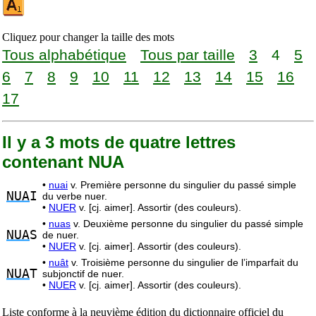
Cliquez pour changer la taille des mots
Tous alphabétique
Tous par taille
3
4
5
6
7
8
9
10
11
12
13
14
15
16
17
Il y a 3 mots de quatre lettres
contenant NUA
•
nuai
v. Première personne du singulier du passé simple
NUA
I
du verbe nuer.
•
NUER
v. [cj. aimer]. Assortir (des couleurs).
•
nuas
v. Deuxième personne du singulier du passé simple
NUA
S
de nuer.
•
NUER
v. [cj. aimer]. Assortir (des couleurs).
•
nuât
v. Troisième personne du singulier de l’imparfait du
NUA
T
subjonctif de nuer.
•
NUER
v. [cj. aimer]. Assortir (des couleurs).
Liste conforme à la neuvième édition du dictionnaire officiel du