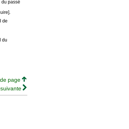
l du passé
nuire].
l de
l du
 de page
 suivante