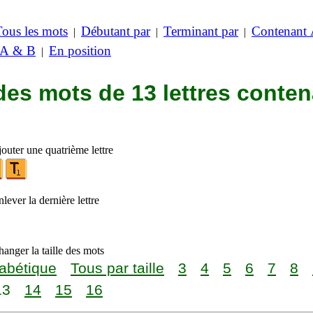
Tous les mots
Débutant par
Terminant par
Contenant
|
|
|
 A & B
En position
|
des mots de 13 lettres conte
outer une quatrième lettre
lever la dernière lettre
anger la taille des mots
abétique
Tous par taille
3
4
5
6
7
8
13
14
15
16