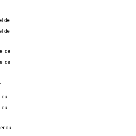
el de
el de
el de
el de
.
l du
l du
ier du