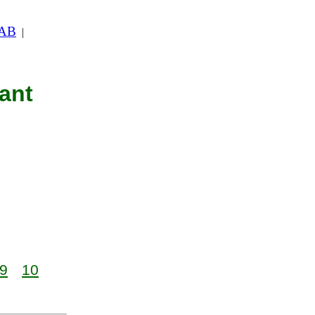
 AB
|
nant
9
10