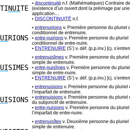
•
discontinuité
n.f. (Mathématiques) Contraire de
TI
NUI
TE
(existence d’un ouvert dont la préimage par une
application…
•
DISCONTINUITÉ
n.f.
•
entrenuirions
v. Première personne du pluriel 
conditionnel de entrenuire.
UI
RIONS
•
entre-nuirions
v. Première personne du pluriel
conditionnel de entre-nuire.
•
ENTRENUIRE
(S’) v. déf. (p.p.inv.) [cj. s'entre
•
entrenuisîmes
v. Première personne du pluriel
simple de entrenuire.
UI
SIMES
•
entre-nuisîmes
v. Première personne du plurie
simple de entre-nuire.
•
ENTRENUIRE
(S’) v. déf. (p.p.inv.) [cj. s'entre
•
entrenuisions
v. Première personne du pluriel
l’imparfait de entrenuire.
•
entrenuisions
v. Première personne du pluriel 
UI
SIONS
du subjonctif de entrenuire.
•
entre-nuisions
v. Première personne du pluriel
l’imparfait de entre-nuire.
•
entrenuisîtes
v. Deuxième personne du pluriel
simple de entrenuire.