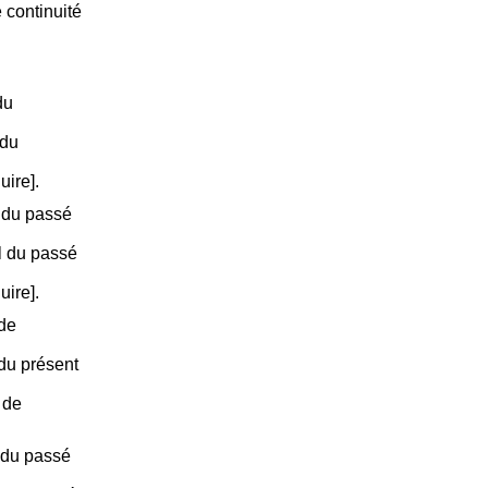
 continuité
du
 du
nuire].
 du passé
l du passé
nuire].
 de
du présent
 de
 du passé