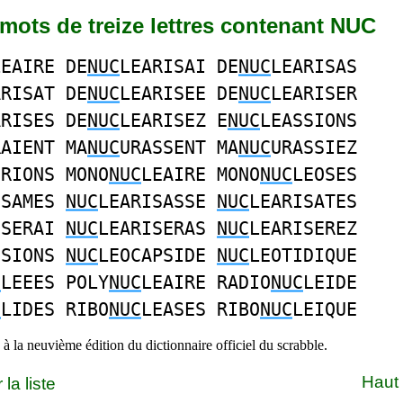
0 mots de treize lettres contenant NUC
LEAIRE DE
NUC
LEARISAI DE
NUC
LEARISAS
ARISAT DE
NUC
LEARISEE DE
NUC
LEARISER
ARISES DE
NUC
LEARISEZ E
NUC
LEASSIONS
RAIENT MA
NUC
URASSENT MA
NUC
URASSIEZ
ERIONS MONO
NUC
LEAIRE MONO
NUC
LEOSES
ISAMES
NUC
LEARISASSE
NUC
LEARISATES
ISERAI
NUC
LEARISERAS
NUC
LEARISEREZ
ISIONS
NUC
LEOCAPSIDE
NUC
LEOTIDIQUE
C
LEEES POLY
NUC
LEAIRE RADIO
NUC
LEIDE
C
LIDES RIBO
NUC
LEASES RIBO
NUC
LEIQUE
à la neuvième édition du dictionnaire officiel du scrabble.
Haut
la liste