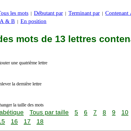
Tous les mots
Débutant par
Terminant par
Contenant
|
|
|
 A & B
En position
|
des mots de 13 lettres conte
outer une quatrième lettre
lever la dernière lettre
anger la taille des mots
abétique
Tous par taille
5
6
7
8
9
10
15
16
17
18