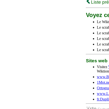
Liste pr
Voyez ce
Le Wikt
Le scra
Le scra
Le scrab
Le scra
Le scra
Sites we
Visitez
Wiktion
www.Be
1Mot.ne
Ortogra
www.Li
fr.Dupl