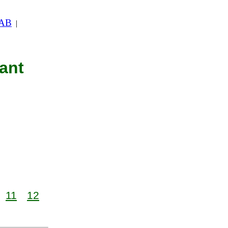
 AB
|
nant
11
12