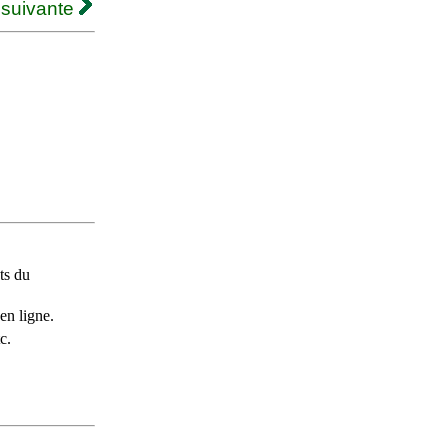
 suivante
ts du
en ligne.
c.