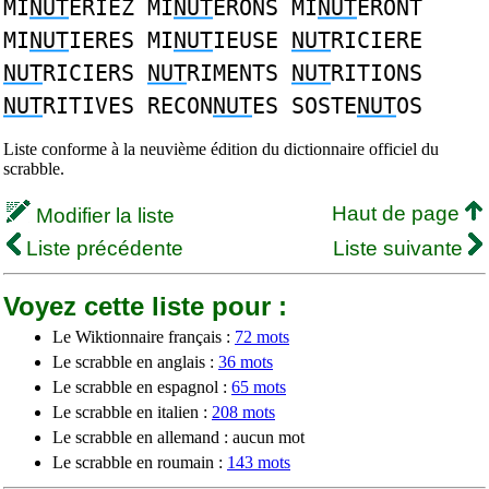
MI
NUT
ERIEZ MI
NUT
ERONS MI
NUT
ERONT
MI
NUT
IERES MI
NUT
IEUSE
NUT
RICIERE
NUT
RICIERS
NUT
RIMENTS
NUT
RITIONS
NUT
RITIVES RECON
NUT
ES SOSTE
NUT
OS
Liste conforme à la neuvième édition du dictionnaire officiel du
scrabble.
Haut de page
Modifier la liste
Liste précédente
Liste suivante
Voyez cette liste pour :
Le Wiktionnaire français :
72 mots
Le scrabble en anglais :
36 mots
Le scrabble en espagnol :
65 mots
Le scrabble en italien :
208 mots
Le scrabble en allemand : aucun mot
Le scrabble en roumain :
143 mots