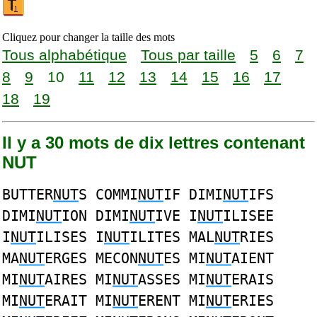
Cliquez pour changer la taille des mots
Tous alphabétique
Tous par taille
5
6
7
8
9
10
11
12
13
14
15
16
17
18
19
Il y a 30 mots de dix lettres contenant
NUT
BUTTER
NUT
S COMMI
NUT
IF DIMI
NUT
IFS
DIMI
NUT
ION DIMI
NUT
IVE I
NUT
ILISEE
I
NUT
ILISES I
NUT
ILITES MAL
NUT
RIES
MA
NUT
ERGES MECON
NUT
ES MI
NUT
AIENT
MI
NUT
AIRES MI
NUT
ASSES MI
NUT
ERAIS
MI
NUT
ERAIT MI
NUT
ERENT MI
NUT
ERIES