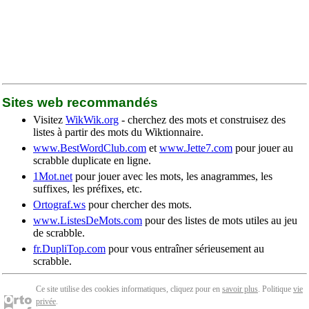
Sites web recommandés
Visitez
WikWik.org
- cherchez des mots et construisez des
listes à partir des mots du Wiktionnaire.
www.BestWordClub.com
et
www.Jette7.com
pour jouer au
scrabble duplicate en ligne.
1Mot.net
pour jouer avec les mots, les anagrammes, les
suffixes, les préfixes, etc.
Ortograf.ws
pour chercher des mots.
www.ListesDeMots.com
pour des listes de mots utiles au jeu
de scrabble.
fr.DupliTop.com
pour vous entraîner sérieusement au
scrabble.
Ce site utilise des cookies informatiques, cliquez pour en
savoir plus
. Politique
vie
privée
.