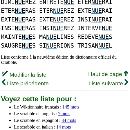
DIMI
NUE
REZ ENTRETE
NUE
ETER
NUE
RAI
ETER
NUE
RAS ETER
NUE
REZ EXTE
NUE
RAI
EXTE
NUE
RAS EXTE
NUE
REZ INSI
NUE
RAI
INSI
NUE
RAS INSI
NUE
REZ INTERVE
NUE
MAINTE
NUE
S MA
NUE
LINES REDEVE
NUE
S
SAUGRE
NUE
S SI
NUE
RIONS TRISAN
NUE
L
Liste conforme à la neuvième édition du dictionnaire officiel du
scrabble.
Haut de page
Modifier la liste
Liste précédente
Liste suivante
Voyez cette liste pour :
Le Wiktionnaire français :
145 mots
Le scrabble en anglais :
7 mots
Le scrabble en espagnol :
34 mots
Le scrabble en italien :
14 mots