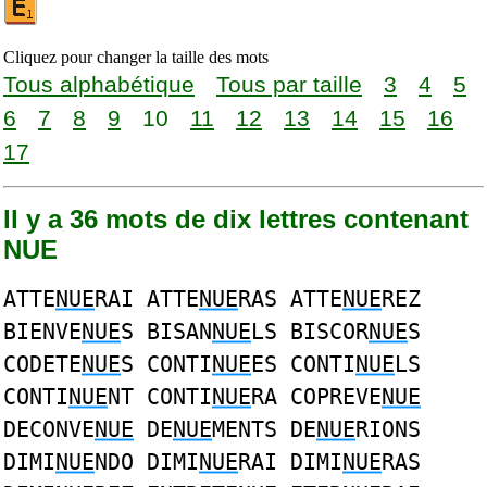
Cliquez pour changer la taille des mots
Tous alphabétique
Tous par taille
3
4
5
6
7
8
9
10
11
12
13
14
15
16
17
Il y a 36 mots de dix lettres contenant
NUE
ATTE
NUE
RAI ATTE
NUE
RAS ATTE
NUE
REZ
BIENVE
NUE
S BISAN
NUE
LS BISCOR
NUE
S
CODETE
NUE
S CONTI
NUE
ES CONTI
NUE
LS
CONTI
NUE
NT CONTI
NUE
RA COPREVE
NUE
DECONVE
NUE
DE
NUE
MENTS DE
NUE
RIONS
DIMI
NUE
NDO DIMI
NUE
RAI DIMI
NUE
RAS