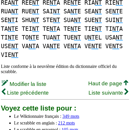
REA
NT
REE
NT
RE
NT
A RE
NT
E RIA
NT
RIE
NT
RUA
NT
RUE
NT
SAI
NT
SA
NT
E SEA
NT
SE
NT
E
SE
NT
I SHU
NT
STE
NT
SUA
NT
SUE
NT
SUI
NT
TA
NT
E TEI
NT
TE
NT
A TE
NT
E TIE
NT
TI
NT
A
TI
NT
E TO
NT
E TUA
NT
TUE
NT
U
NT
EL USA
NT
USE
NT
VA
NT
A VA
NT
E VE
NT
A VE
NT
E VE
NT
S
VIE
NT
Liste conforme à la neuvième édition du dictionnaire officiel du
scrabble.
Haut de page
Modifier la liste
Liste précédente
Liste suivante
Voyez cette liste pour :
Le Wiktionnaire français :
349 mots
Le scrabble en anglais :
212 mots
Le scrabble en espagnol :
105 mots