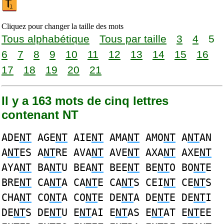
Cliquez pour changer la taille des mots
Tous alphabétique
Tous par taille
3
4
5
6
7
8
9
10
11
12
13
14
15
16
17
18
19
20
21
Il y a 163 mots de cinq lettres
contenant NT
ADE
NT
AGE
NT
AIE
NT
AMA
NT
AMO
NT
A
NT
AN
A
NT
ES A
NT
RE AVA
NT
AVE
NT
AXA
NT
AXE
NT
AYA
NT
BA
NT
U BEA
NT
BEE
NT
BE
NT
O BO
NT
E
BRE
NT
CA
NT
A CA
NT
E CA
NT
S CEI
NT
CE
NT
S
CHA
NT
CO
NT
A CO
NT
E DE
NT
A DE
NT
E DE
NT
I
DE
NT
S DE
NT
U E
NT
AI E
NT
AS E
NT
AT E
NT
EE