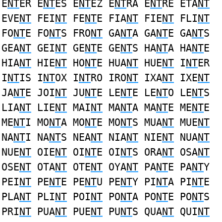
E
NT
ER E
NT
ES E
NT
EZ E
NT
RA E
NT
RE ETA
NT
EVE
NT
FEI
NT
FE
NT
E FIA
NT
FIE
NT
FLI
NT
FO
NT
E FO
NT
S FRO
NT
GA
NT
A GA
NT
E GA
NT
S
GEA
NT
GEI
NT
GE
NT
E GE
NT
S HA
NT
A HA
NT
E
HIA
NT
HIE
NT
HO
NT
E HUA
NT
HUE
NT
I
NT
ER
I
NT
IS I
NT
OX I
NT
RO IRO
NT
IXA
NT
IXE
NT
JA
NT
E JOI
NT
JU
NT
E LE
NT
E LE
NT
O LE
NT
S
LIA
NT
LIE
NT
MAI
NT
MA
NT
A MA
NT
E ME
NT
E
ME
NT
I MO
NT
A MO
NT
E MO
NT
S MUA
NT
MUE
NT
NA
NT
I NA
NT
S NEA
NT
NIA
NT
NIE
NT
NUA
NT
NUE
NT
OIE
NT
OI
NT
E OI
NT
S ORA
NT
OSA
NT
OSE
NT
OTA
NT
OTE
NT
OYA
NT
PA
NT
E PA
NT
Y
PEI
NT
PE
NT
E PE
NT
U PE
NT
Y PI
NT
A PI
NT
E
PLA
NT
PLI
NT
POI
NT
PO
NT
A PO
NT
E PO
NT
S
PRI
NT
PUA
NT
PUE
NT
PU
NT
S QUA
NT
QUI
NT