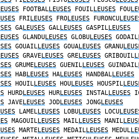
LEUSES
FOOTBAL
LEUSES
FOUIL
LEUSES
FOU
LE
EUSES
FRI
LEUSES
FRO
LEUSES
FURONCU
LEUSE
USES
GA
LEUSES
GAL
LEUSES
GASPIL
LEUSES
LEUSES
GLANDU
LEUSES
GLOBU
LEUSES
GODAIL
USES
GOUAIL
LEUSES
GOUA
LEUSES
GRANU
LEUS
LEUSES
GRAVE
LEUSES
GRE
LEUSES
GRIBOUIL
L
USES
GRUME
LEUSES
GUENIL
LEUSES
GUINDAIL
USES
HAB
LEUSES
HA
LEUSES
HANDBAL
LEUSES
USES
HOUIL
LEUSES
HOU
LEUSES
HOUSPIL
LEUS
ES
HURD
LEUSES
HUR
LEUSES
INSTAL
LEUSES
I
ES
JAVE
LEUSES
JOD
LEUSES
JONG
LEUSES
EUSES
LAMEL
LEUSES
LOBU
LEUSES
LOCU
LEUSE
SES
MAGOUIL
LEUSES
MAIL
LEUSES
MANIL
LEUS
EUSES
MARTE
LEUSES
MEDAIL
LEUSES
MEDUL
LE