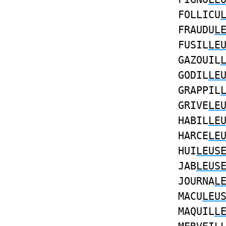
FOLLICU
FRAUDU
L
FUSIL
LE
GAZOUIL
GODIL
LE
GRAPPIL
GRIVE
LE
HABIL
LE
HARCE
LE
HUI
LEUS
JAB
LEUS
JOURNA
L
MACU
LEU
MAQUIL
L