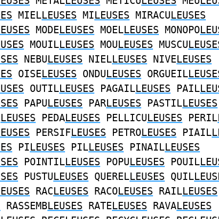
LEUSES
METAL
LEUSES
METICU
LEUSES
MEU
LEU
SES
MIEL
LEUSES
MI
LEUSES
MIRACU
LEUSES
LEUSES
MODE
LEUSES
MOEL
LEUSES
MONOPO
LEU
EUSES
MOUIL
LEUSES
MOU
LEUSES
MUSCU
LEUSE
USES
NEBU
LEUSES
NIEL
LEUSES
NIVE
LEUSES
SES
OISE
LEUSES
ONDU
LEUSES
ORGUEIL
LEUSE
EUSES
OUTIL
LEUSES
PAGAIL
LEUSES
PAIL
LEU
USES
PAPU
LEUSES
PAR
LEUSES
PASTIL
LEUSES
L
LEUSES
PEDA
LEUSES
PELLICU
LEUSES
PERIL
LEUSES
PERSIF
LEUSES
PETRO
LEUSES
PIAIL
L
SES
PI
LEUSES
PIL
LEUSES
PINAIL
LEUSES
USES
POINTIL
LEUSES
POPU
LEUSES
POUIL
LEU
USES
PUSTU
LEUSES
QUEREL
LEUSES
QUIL
LEUS
LEUSES
RAC
LEUSES
RACO
LEUSES
RAIL
LEUSES
S
RASSEMB
LEUSES
RATE
LEUSES
RAVA
LEUSES