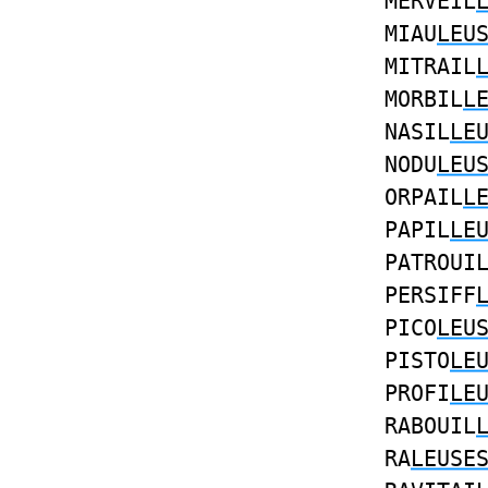
MERVEIL
MIAU
LEU
MITRAIL
MORBIL
L
NASIL
LE
NODU
LEU
ORPAIL
L
PAPIL
LE
PATROUI
PERSIFF
PICO
LEU
PISTO
LE
PROFI
LE
RABOUIL
RA
LEUSE