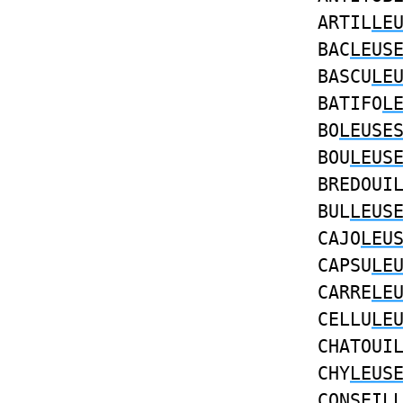
ARTIL
LE
BAC
LEUS
BASCU
LE
BATIFO
L
BO
LEUSE
BOU
LEUS
BREDOUI
BUL
LEUS
CAJO
LEU
CAPSU
LE
CARRE
LE
CELLU
LE
CHATOUI
CHY
LEUS
CONSEIL