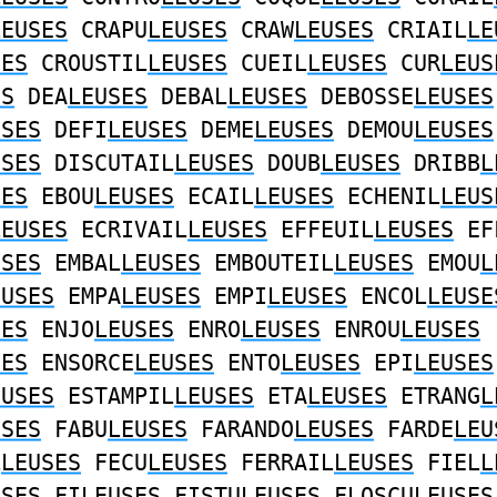
LEUSES
CRAPU
LEUSES
CRAW
LEUSES
CRIAIL
LE
SES
CROUSTIL
LEUSES
CUEIL
LEUSES
CUR
LEUS
ES
DEA
LEUSES
DEBAL
LEUSES
DEBOSSE
LEUSES
USES
DEFI
LEUSES
DEME
LEUSES
DEMOU
LEUSES
USES
DISCUTAIL
LEUSES
DOUB
LEUSES
DRIBB
L
SES
EBOU
LEUSES
ECAIL
LEUSES
ECHENIL
LEUS
LEUSES
ECRIVAIL
LEUSES
EFFEUIL
LEUSES
EF
USES
EMBAL
LEUSES
EMBOUTEIL
LEUSES
EMOU
L
EUSES
EMPA
LEUSES
EMPI
LEUSES
ENCOL
LEUSE
SES
ENJO
LEUSES
ENRO
LEUSES
ENROU
LEUSES
SES
ENSORCE
LEUSES
ENTO
LEUSES
EPI
LEUSES
EUSES
ESTAMPIL
LEUSES
ETA
LEUSES
ETRANG
L
USES
FABU
LEUSES
FARANDO
LEUSES
FARDE
LEU
L
LEUSES
FECU
LEUSES
FERRAIL
LEUSES
FIEL
L
USES
FI
LEUSES
FISTU
LEUSES
FLOSCU
LEUSES