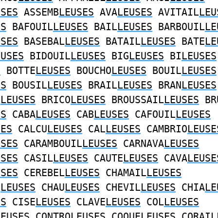
USES
ASSEMB
LEUSES
AVA
LEUSES
AVITAIL
LEU
ES
BAFOUIL
LEUSES
BAIL
LEUSES
BARBOUIL
LE
USES
BASEBAL
LEUSES
BATAIL
LEUSES
BATE
LE
EUSES
BIDOUIL
LEUSES
BIG
LEUSES
BI
LEUSES
S
BOTTE
LEUSES
BOUCHO
LEUSES
BOUIL
LEUSES
ES
BOUSIL
LEUSES
BRAIL
LEUSES
BRAN
LEUSES
L
LEUSES
BRICO
LEUSES
BROUSSAIL
LEUSES
BR
ES
CABA
LEUSES
CAB
LEUSES
CAFOUIL
LEUSES
SES
CALCU
LEUSES
CAL
LEUSES
CAMBRIO
LEUSE
USES
CARAMBOUIL
LEUSES
CARNAVA
LEUSES
USES
CASIL
LEUSES
CAUTE
LEUSES
CAVA
LEUSE
USES
CEREBEL
LEUSES
CHAMAIL
LEUSES
L
LEUSES
CHAU
LEUSES
CHEVIL
LEUSES
CHIA
LE
ES
CISE
LEUSES
CLAVE
LEUSES
COL
LEUSES
LEUSES
CONTRO
LEUSES
COQUE
LEUSES
CORAIL