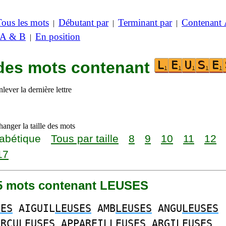
Tous les mots
Débutant par
Terminant par
Contenant
|
|
|
 A & B
En position
|
 des mots contenant
lever la dernière lettre
anger la taille des mots
abétique
Tous par taille
8
9
10
11
12
17
315 mots contenant LEUSES
SES
AIGUIL
LEUSES
AMB
LEUSES
ANGU
LEUSES
ERCU
LEUSES
APPAREIL
LEUSES
ARGI
LEUSES