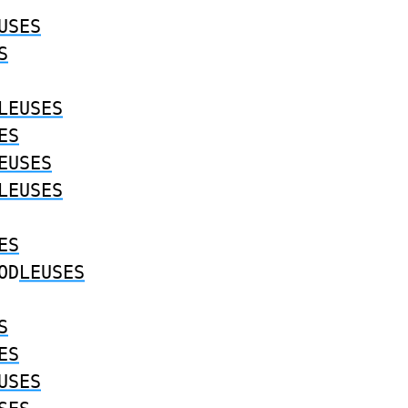
USES
S
LEUSES
ES
EUSES
LEUSES
ES
OD
LEUSES
S
ES
USES