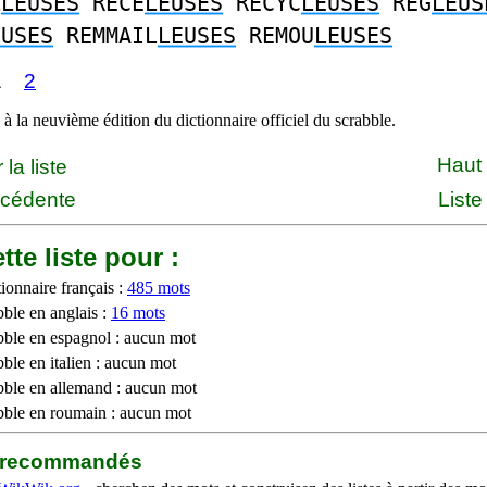
L
LEUSES
RECE
LEUSES
RECYC
LEUSES
REG
LEUS
EUSES
REMMAIL
LEUSES
REMOU
LEUSES
1
2
à la neuvième édition du dictionnaire officiel du scrabble.
Haut
la liste
écédente
Liste
tte liste pour :
ionnaire français :
485 mots
bble en anglais :
16 mots
bble en espagnol : aucun mot
ble en italien : aucun mot
bble en allemand : aucun mot
bble en roumain : aucun mot
b recommandés