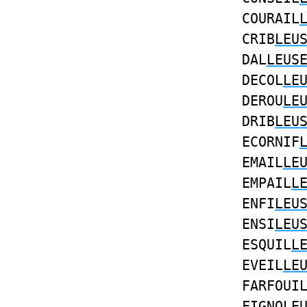
COURAIL
CRIB
LEU
DAL
LEUS
DECOL
LE
DEROU
LE
DRIB
LEU
ECORNIF
EMAIL
LE
EMPAIL
L
ENFI
LEU
ENSI
LEU
ESQUIL
L
EVEIL
LE
FARFOUI
FIGNO
LE