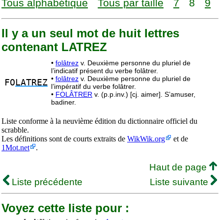
Tous alphabétique
Tous par taille
7
8
9
Il y a un seul mot de huit lettres
contenant LATREZ
•
folâtrez
v. Deuxième personne du pluriel de
l’indicatif présent du verbe folâtrer.
•
folâtrez
v. Deuxième personne du pluriel de
FO
LATREZ
l’impératif du verbe folâtrer.
•
FOLÂTRER
v. (p.p.inv.) [cj. aimer]. S’amuser,
badiner.
Liste conforme à la neuvième édition du dictionnaire officiel du
scrabble.
Les définitions sont de courts extraits de
WikWik.org
et de
1Mot.net
.
Haut de page
Liste précédente
Liste suivante
Voyez cette liste pour :