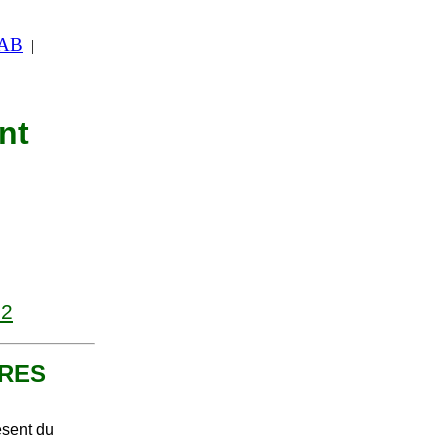
 AB
|
nt
12
TRES
ésent du