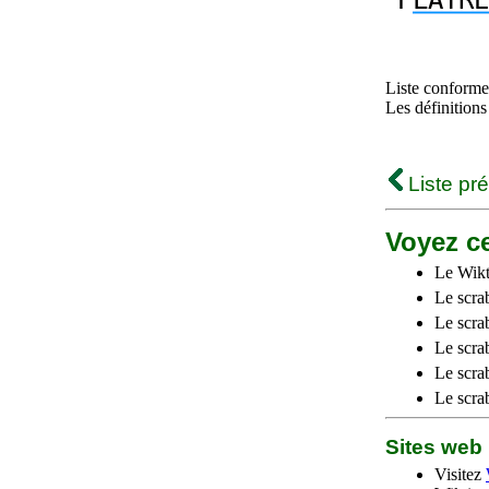
P
LATRE
Liste conforme 
Les définitions
Liste pr
Voyez ce
Le Wikt
Le scra
Le scra
Le scrab
Le scra
Le scra
Sites we
Visitez