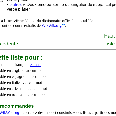
S
•
plâtres
v. Deuxième personne du singulier du subjonctif p
verbe plâtrer.
à la neuvième édition du dictionnaire officiel du scrabble.
 sont de courts extraits de
WikWik.org
.
Haut
écédente
Liste
tte liste pour :
ionnaire français :
8 mots
bble en anglais : aucun mot
bble en espagnol : aucun mot
ble en italien : aucun mot
bble en allemand : aucun mot
bble en roumain : aucun mot
b recommandés
WikWik.org
- cherchez des mots et construisez des listes à partir des mo