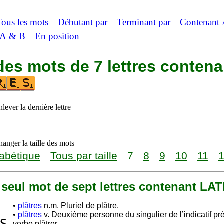
Tous les mots
Débutant par
Terminant par
Contenant
|
|
|
 A & B
En position
|
des mots de 7 lettres contena
lever la dernière lettre
anger la taille des mots
abétique
Tous par taille
7
8
9
10
11
n seul mot de sept lettres contenant LA
•
plâtres
n.m. Pluriel de plâtre.
•
plâtres
v. Deuxième personne du singulier de l’indicatif pr
verbe plâtrer.