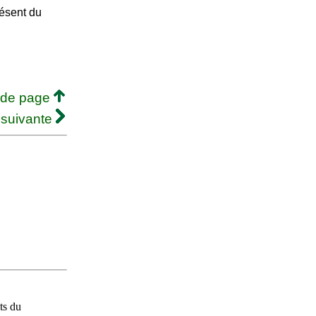
résent du
 de page
 suivante
ts du