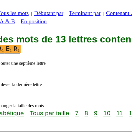
Tous les mots
Débutant par
Terminant par
Contenant
|
|
|
 A & B
En position
|
des mots de 13 lettres conte
outer une septième lettre
lever la dernière lettre
anger la taille des mots
abétique
Tous par taille
7
8
9
10
11