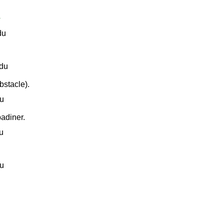
R
du
 du
obstacle).
du
badiner.
u
du