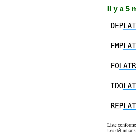
Il y a 5
DEP
LAT
EMP
LAT
FO
LATR
IDO
LAT
REP
LAT
Liste conforme 
Les définitions