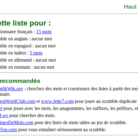
Haut
tte liste pour :
ionnaire français :
15 mots
bble en anglais : aucun mot
bble en espagnol : aucun mot
ble en italien :
5 mots
bble en allemand : aucun mot
bble en roumain : aucun mot
b recommandés
WikWik.org
- cherchez des mots et construisez des listes à partir des mo
naire.
stWordClub.com
et
www.Jette7.com
pour jouer au scrabble duplicate 
t
pour jouer avec les mots, les anagrammes, les suffixes, les préfixes, et
f.ws
pour chercher des mots.
stesDeMots.com
pour des listes de mots utiles au jeu de scrabble.
iTop.com
pour vous entraîner sérieusement au scrabble.