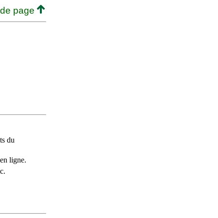
 de page
ts du
en ligne.
c.