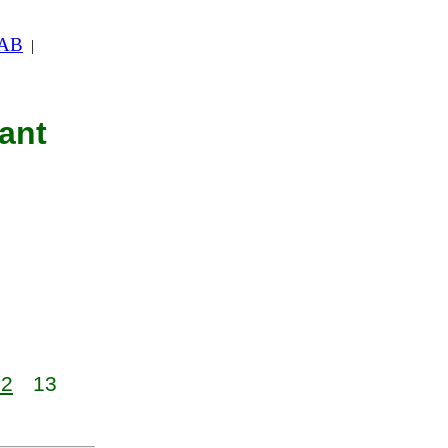
 AB
|
nant
12
13