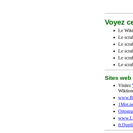
Voyez ce
Le Wikt
Le scra
Le scra
Le scrab
Le scra
Le scra
Sites we
Visitez
Wiktion
www.Be
1Mot.ne
Ortogra
www.Li
fr.Dupl