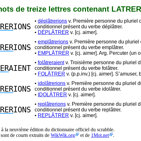
 mots de treize lettres contenant LATRE
•
déplâtrerions
v. Première personne du pluriel 
RER
IONS
conditionnel présent du verbe déplâtrer.
•
DÉPLÂTRER
v. [cj. aimer].
•
emplâtrerions
v. Première personne du pluriel
RER
IONS
conditionnel présent du verbe emplâtrer.
•
EMPLÂTRER
v. [cj. aimer]. Arg. Percuter (un 
•
folâtreraient
v. Troisième personne du pluriel 
ER
AIENT
conditionnel présent du verbe folâtrer.
•
FOLÂTRER
v. (p.p.inv.) [cj. aimer]. S’amuser, 
•
idolâtrerions
v. Première personne du pluriel d
RER
IONS
conditionnel présent du verbe idolâtrer.
•
IDOLÂTRER
v. [cj. aimer].
•
replâtrerions
v. Première personne du pluriel 
RER
IONS
conditionnel présent du verbe replâtrer.
•
REPLÂTRER
v. [cj. aimer].
à la neuvième édition du dictionnaire officiel du scrabble.
 sont de courts extraits de
WikWik.org
et de
1Mot.net
.