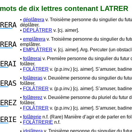
5 mots de dix lettres contenant LATRER
•
déplâtrera
v. Troisième personne du singulier du fut
RER
A
déplâtrer.
•
DÉPLÂTRER
v. [cj. aimer].
•
emplâtrera
v. Troisième personne du singulier du fut
RER
A
emplâtrer.
•
EMPLÂTRER
v. [cj. aimer]. Arg. Percuter (un obstacl
•
folâtrerai
v. Première personne du singulier du futur 
ER
AI
folâtrer.
•
FOLÂTRER
v. (p.p.inv.) [cj. aimer]. S’amuser, badine
•
folâtreras
v. Deuxième personne du singulier du futu
ER
AS
folâtrer.
•
FOLÂTRER
v. (p.p.inv.) [cj. aimer]. S’amuser, badine
•
folâtrerez
v. Deuxième personne du pluriel du futur 
ER
EZ
folâtrer.
•
FOLÂTRER
v. (p.p.inv.) [cj. aimer]. S’amuser, badine
•
folâtrerie
n.f. (Rare) Manière d’agir et de parler en fol
ER
IE
•
FOLÂTRERIE
n.f.
•
idolâtrera
v. Troisième personne du singulier du futu