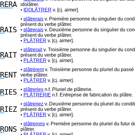
RER
A
idolâtrer.
•
IDOLÂTRER
v. [cj. aimer].
•
plâtrerais
v. Première personne du singulier du cond
présent du verbe plâtrer.
R
AIS
•
plâtrerais
v. Deuxième personne du singulier du cond
présent du verbe plâtrer.
•
PLÂTRER
v. [cj. aimer].
•
plâtrerait
v. Troisième personne du singulier du cond
R
AIT
présent du verbe plâtrer.
•
PLÂTRER
v. [cj. aimer].
•
plâtrèrent
v. Troisième personne du pluriel du passé
R
ENT
verbe plâtrer.
•
PLÂTRER
v. [cj. aimer].
•
plâtreries
n.f. Pluriel de plâtrerie.
R
IES
•
PLÂTRERIE
n.f. Entreprise de fabrication du plâtre.
•
plâtreriez
v. Deuxième personne du pluriel du condit
R
IEZ
présent du verbe plâtrer.
•
PLÂTRER
v. [cj. aimer].
•
plâtrerons
v. Première personne du pluriel du futur d
R
ONS
plâtrer.
•
PLÂTRER
v. [cj. aimer].