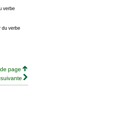
du verbe
r du verbe
 de page
 suivante