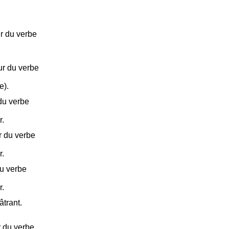
ur du verbe
ur du verbe
e).
du verbe
r.
r du verbe
r.
du verbe
r.
âtrant.
r du verbe