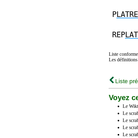
P
LATRE
REP
LAT
Liste conforme 
Les définitions
Liste pr
Voyez ce
Le Wikt
Le scra
Le scra
Le scrab
Le scra