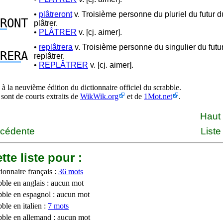
•
plâtreront
v. Troisième personne du pluriel du futur 
R
ONT
plâtrer.
•
PLÂTRER
v. [cj. aimer].
•
replâtrera
v. Troisième personne du singulier du futu
RER
A
replâtrer.
•
REPLÂTRER
v. [cj. aimer].
à la neuvième édition du dictionnaire officiel du scrabble.
 sont de courts extraits de
WikWik.org
et de
1Mot.net
.
Haut
écédente
Liste
tte liste pour :
ionnaire français :
36 mots
bble en anglais : aucun mot
bble en espagnol : aucun mot
ble en italien :
7 mots
bble en allemand : aucun mot