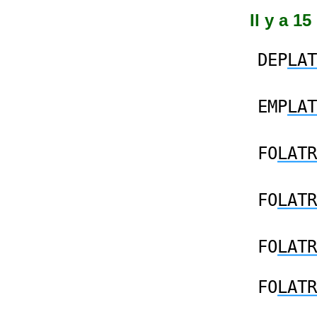
Il y a 1
DEP
LAT
EMP
LAT
FO
LATR
FO
LATR
FO
LATR
FO
LATR