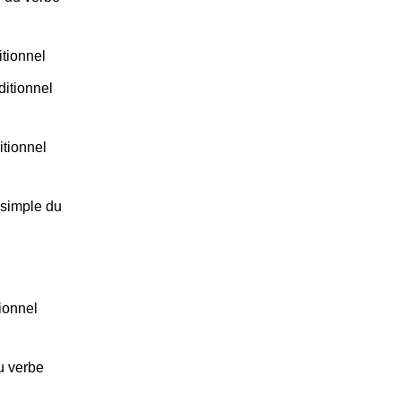
itionnel
itionnel
itionnel
 simple du
ionnel
u verbe