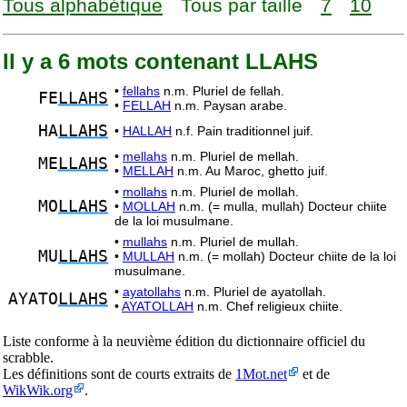
Tous alphabétique
Tous par taille
7
10
Il y a 6 mots contenant LLAHS
•
fellahs
n.m. Pluriel de fellah.
FE
LLAHS
•
FELLAH
n.m. Paysan arabe.
HA
LLAHS
•
HALLAH
n.f. Pain traditionnel juif.
•
mellahs
n.m. Pluriel de mellah.
ME
LLAHS
•
MELLAH
n.m. Au Maroc, ghetto juif.
•
mollahs
n.m. Pluriel de mollah.
MO
LLAHS
•
MOLLAH
n.m. (= mulla, mullah) Docteur chiite
de la loi musulmane.
•
mullahs
n.m. Pluriel de mullah.
MU
LLAHS
•
MULLAH
n.m. (= mollah) Docteur chiite de la loi
musulmane.
•
ayatollahs
n.m. Pluriel de ayatollah.
AYATO
LLAHS
•
AYATOLLAH
n.m. Chef religieux chiite.
Liste conforme à la neuvième édition du dictionnaire officiel du
scrabble.
Les définitions sont de courts extraits de
1Mot.net
et de
WikWik.org
.