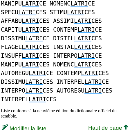
MANIPU
LATRI
CE NOMENC
LATRI
CE
SPECU
LATRI
CES STIMU
LATRI
CES
AFFABU
LATRI
CES ASSIMI
LATRI
CES
CAPITU
LATRI
CES CONTEMP
LATRI
CE
DISSIMU
LATRI
CE DISTIL
LATRI
CES
FLAGEL
LATRI
CES INSTAL
LATRI
CES
INSUFF
LATRI
CES INTERPO
LATRI
CE
MANIPU
LATRI
CES NOMENC
LATRI
CES
AUTOREGU
LATRI
CE CONTEMP
LATRI
CES
DISSIMU
LATRI
CES INTERPEL
LATRI
CE
INTERPO
LATRI
CES AUTOREGU
LATRI
CES
INTERPEL
LATRI
CES
Liste conforme à la neuvième édition du dictionnaire officiel du
scrabble.
Haut de page
Modifier la liste