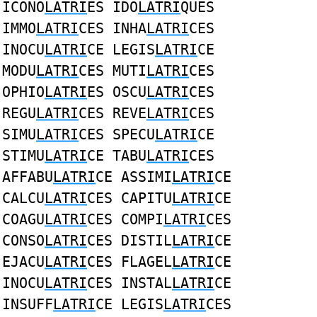
ICONO
LATRI
ES IDO
LATRI
QUES
IMMO
LATRI
CES INHA
LATRI
CES
INOCU
LATRI
CE LEGIS
LATRI
CE
MODU
LATRI
CES MUTI
LATRI
CES
OPHIO
LATRI
ES OSCU
LATRI
CES
REGU
LATRI
CES REVE
LATRI
CES
SIMU
LATRI
CES SPECU
LATRI
CE
STIMU
LATRI
CE TABU
LATRI
CES
AFFABU
LATRI
CE ASSIMI
LATRI
CE
CALCU
LATRI
CES CAPITU
LATRI
CE
COAGU
LATRI
CES COMPI
LATRI
CES
CONSO
LATRI
CES DISTIL
LATRI
CE
EJACU
LATRI
CES FLAGEL
LATRI
CE
INOCU
LATRI
CES INSTAL
LATRI
CE
INSUFF
LATRI
CE LEGIS
LATRI
CES