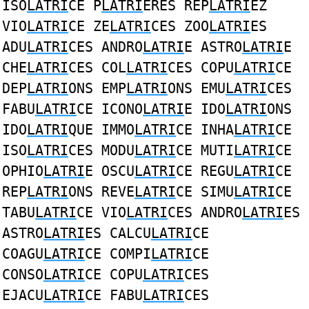
ISO
LATRI
CE P
LATRI
ERES REP
LATRI
EZ
VIO
LATRI
CE ZE
LATRI
CES ZOO
LATRI
ES
ADU
LATRI
CES ANDRO
LATRI
E ASTRO
LATRI
E
CHE
LATRI
CES COL
LATRI
CES COPU
LATRI
CE
DEP
LATRI
ONS EMP
LATRI
ONS EMU
LATRI
CES
FABU
LATRI
CE ICONO
LATRI
E IDO
LATRI
ONS
IDO
LATRI
QUE IMMO
LATRI
CE INHA
LATRI
CE
ISO
LATRI
CES MODU
LATRI
CE MUTI
LATRI
CE
OPHIO
LATRI
E OSCU
LATRI
CE REGU
LATRI
CE
REP
LATRI
ONS REVE
LATRI
CE SIMU
LATRI
CE
TABU
LATRI
CE VIO
LATRI
CES ANDRO
LATRI
ES
ASTRO
LATRI
ES CALCU
LATRI
CE
COAGU
LATRI
CE COMPI
LATRI
CE
CONSO
LATRI
CE COPU
LATRI
CES
EJACU
LATRI
CE FABU
LATRI
CES