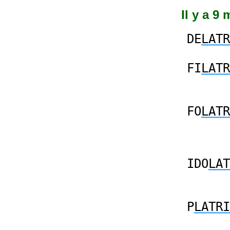
Il y a 9
DE
LATR
FI
LATR
FO
LATR
IDO
LAT
P
LATRI