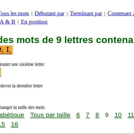
Tous les mots
Débutant par
Terminant par
Contenant
|
|
|
 A & B
En position
|
des mots de 9 lettres contena
outer une sixième lettre
lever la dernière lettre
anger la taille des mots
abétique
Tous par taille
6
7
8
9
10
1
15
16