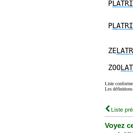
P
LATRI
P
LATRI
ZE
LATR
ZOO
LAT
Liste conforme 
Les définitions
Liste pr
Voyez ce