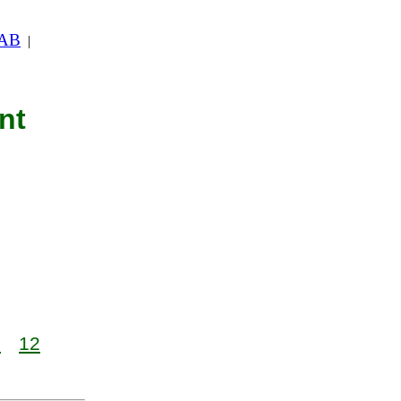
 AB
|
nt
1
12