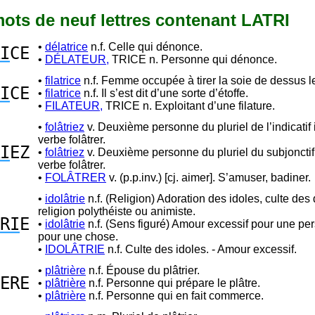
 mots de neuf lettres contenant LATRI
•
délatrice
n.f. Celle qui dénonce.
I
CE
•
DÉLATEUR,
TRICE n. Personne qui dénonce.
•
filatrice
n.f. Femme occupée à tirer la soie de dessus l
I
CE
•
filatrice
n.f. Il s’est dit d’une sorte d’étoffe.
•
FILATEUR,
TRICE n. Exploitant d’une filature.
•
folâtriez
v. Deuxième personne du pluriel de l’indicatif 
verbe folâtrer.
I
EZ
•
folâtriez
v. Deuxième personne du pluriel du subjonctif
verbe folâtrer.
•
FOLÂTRER
v. (p.p.inv.) [cj. aimer]. S’amuser, badiner.
•
idolâtrie
n.f. (Religion) Adoration des idoles, culte des
religion polythéiste ou animiste.
RI
E
•
idolâtrie
n.f. (Sens figuré) Amour excessif pour une pe
pour une chose.
•
IDOLÂTRIE
n.f. Culte des idoles. - Amour excessif.
•
plâtrière
n.f. Épouse du plâtrier.
ERE
•
plâtrière
n.f. Personne qui prépare le plâtre.
•
plâtrière
n.f. Personne qui en fait commerce.