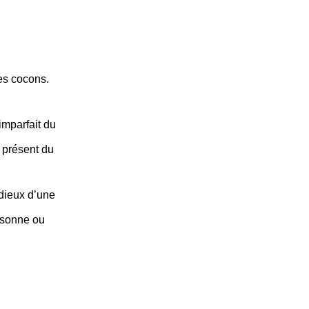
es cocons.
imparfait du
 présent du
 dieux d’une
rsonne ou