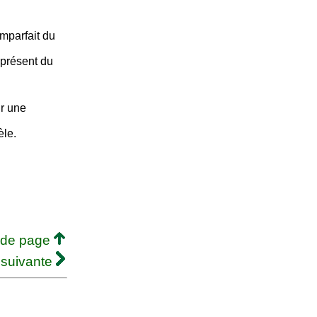
imparfait du
 présent du
ur une
le.
 de page
 suivante