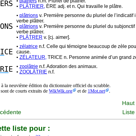
•
plâtriers
n.m. Pluriel de plâtrier.
ERS
•
PLÂTRIER,
ÈRE adj. et n. Qui travaille le plâtre.
•
plâtrions
v. Première personne du pluriel de l’indicatif 
verbe plâtrer.
ONS
•
plâtrions
v. Première personne du pluriel du subjonctif
verbe plâtrer.
•
PLÂTRER
v. [cj. aimer].
•
zélatrice
n.f. Celle qui témoigne beaucoup de zèle po
I
CE
cause.
•
ZÉLATEUR,
TRICE n. Personne animée d’un grand zè
•
zoolâtrie
n.f. Adoration des animaux.
RI
E
•
ZOOLÂTRIE
n.f.
à la neuvième édition du dictionnaire officiel du scrabble.
 sont de courts extraits de
WikWik.org
et de
1Mot.net
.
Haut
écédente
Liste
tte liste pour :