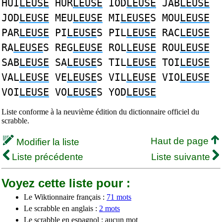
HUI
LEUSE
HUR
LEUSE
IOD
LEUSE
JAB
LEUSE
JOD
LEUSE
MEU
LEUSE
MI
LEUSE
S MOU
LEUSE
PAR
LEUSE
PI
LEUSE
S PIL
LEUSE
RAC
LEUSE
RA
LEUSE
S REG
LEUSE
ROL
LEUSE
ROU
LEUSE
SAB
LEUSE
SA
LEUSE
S TIL
LEUSE
TOI
LEUSE
VAL
LEUSE
VE
LEUSE
S VIL
LEUSE
VIO
LEUSE
VOI
LEUSE
VO
LEUSE
S YOD
LEUSE
Liste conforme à la neuvième édition du dictionnaire officiel du
scrabble.
Haut de page
Modifier la liste
Liste précédente
Liste suivante
Voyez cette liste pour :
Le Wiktionnaire français :
71 mots
Le scrabble en anglais :
2 mots
Le scrabble en espagnol : aucun mot