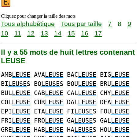
Cliquez pour changer la taille des mots
Tous alphabétique
Tous par taille
7
8
9
10
11
12
13
14
15
16
17
Il y a 55 mots de huit lettres contenant
LEUSE
AMB
LEUSE
AVA
LEUSE
BAC
LEUSE
BIG
LEUSE
BI
LEUSE
S BO
LEUSE
S BOU
LEUSE
BRU
LEUSE
BUL
LEUSE
CAB
LEUSE
CAL
LEUSE
CHY
LEUSE
COL
LEUSE
CUR
LEUSE
DAL
LEUSE
DEA
LEUSE
EPI
LEUSE
ETA
LEUSE
FI
LEUSE
S FOU
LEUSE
FRI
LEUSE
FRO
LEUSE
GA
LEUSE
S GAL
LEUSE
GRE
LEUSE
HAB
LEUSE
HA
LEUSE
S HOU
LEUSE