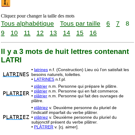
Cliquez pour changer la taille des mots
Tous alphabétique
Tous par taille
6
7
8
9
10
11
12
13
14
15
16
Il y a 3 mots de huit lettres contenant
LATRI
•
latrines
n.f. (Construction) Lieu où l’on satisfait les
LATRI
NES
besoins naturels, toilettes.
•
LATRINES
n.f.pl.
•
plâtrier
n.m. Personne qui prépare le plâtre.
•
plâtrier
n.m. Personne qui en fait commerce.
P
LATRI
ER
•
plâtrier
n.m. Personne qui fait des ouvrages de
plâtre.
•
plâtriez
v. Deuxième personne du pluriel de
l’indicatif imparfait du verbe plâtrer.
P
LATRI
EZ
•
plâtriez
v. Deuxième personne du pluriel du
subjonctif présent du verbe plâtrer.
•
PLÂTRER
v. [cj. aimer].