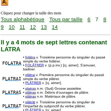
Cliquez pour changer la taille des mots
Tous alphabétique
Tous par taille
6
7
8
9
10
11
12
13
14
Il y a 4 mots de sept lettres contenant
LATRA
•
folâtra
v. Troisième personne du singulier du passé
simple du verbe folâtrer.
FO
LATRA
•
FOLÂTRER
v. (p.p.inv.) [cj. aimer]. S’amuser,
badiner.
•
plâtrai
v. Première personne du singulier du passé
P
LATRA
I
simple du verbe plâtrer.
•
PLÂTRER
v. [cj. aimer].
•
platras
n.m. (Sud) Grosse assiettée.
P
LATRA
S
•
plâtras
n.m. Débris d’ouvrages de plâtre.
•
plâtras
n.m. Matériaux de plâtre.
•
plâtrât
v. Troisième personne du singulier de
P
LATRA
T
l’imparfait du subjonctif du verbe plâtrer.
•
PLÂTRER
v. [cj. aimer].