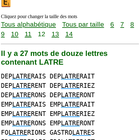
Cliquez pour changer la taille des mots
Tous alphabétique
Tous par taille
6
7
8
9
10
11
12
13
14
Il y a 27 mots de douze lettres
contenant LATRE
DEP
LATRE
RAIS DEP
LATRE
RAIT
DEP
LATRE
RENT DEP
LATRE
RIEZ
DEP
LATRE
RONS DEP
LATRE
RONT
EMP
LATRE
RAIS EMP
LATRE
RAIT
EMP
LATRE
RENT EMP
LATRE
RIEZ
EMP
LATRE
RONS EMP
LATRE
RONT
FO
LATRE
RIONS GASTRO
LATRE
S