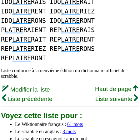
IDO
LATRE
RAIS IDO
LATRE
RAIT
IDO
LATRE
RENT IDO
LATRE
RIEZ
IDO
LATRE
RONS IDO
LATRE
RONT
P
LATRE
RAIENT REP
LATRE
RAIS
REP
LATRE
RAIT REP
LATRE
RENT
REP
LATRE
RIEZ REP
LATRE
RONS
REP
LATRE
RONT
Liste conforme à la neuvième édition du dictionnaire officiel du
scrabble.
Haut de page
Modifier la liste
Liste précédente
Liste suivante
Voyez cette liste pour :
Le Wiktionnaire français :
61 mots
Le scrabble en anglais :
3 mots
Le scrabble en espagnol : aucun mot