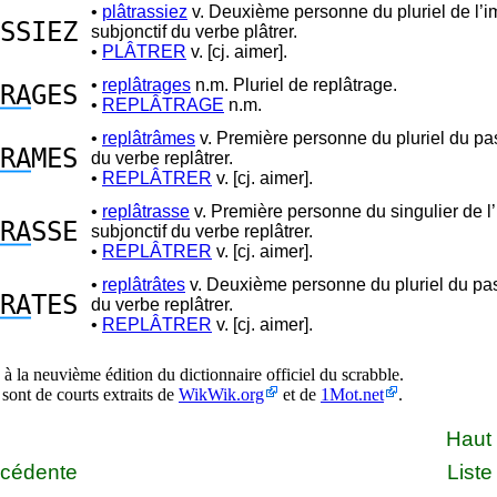
•
plâtrassiez
v. Deuxième personne du pluriel de l’im
SSIEZ
subjonctif du verbe plâtrer.
•
PLÂTRER
v. [cj. aimer].
•
replâtrages
n.m. Pluriel de replâtrage.
RA
GES
•
REPLÂTRAGE
n.m.
•
replâtrâmes
v. Première personne du pluriel du pa
RA
MES
du verbe replâtrer.
•
REPLÂTRER
v. [cj. aimer].
•
replâtrasse
v. Première personne du singulier de l’
RA
SSE
subjonctif du verbe replâtrer.
•
REPLÂTRER
v. [cj. aimer].
•
replâtrâtes
v. Deuxième personne du pluriel du pa
RA
TES
du verbe replâtrer.
•
REPLÂTRER
v. [cj. aimer].
à la neuvième édition du dictionnaire officiel du scrabble.
 sont de courts extraits de
WikWik.org
et de
1Mot.net
.
Haut
écédente
Liste