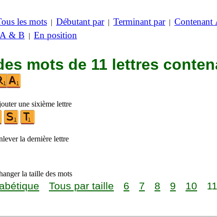
Tous les mots
Débutant par
Terminant par
Contenant
|
|
|
 A & B
En position
|
des mots de 11 lettres conten
outer une sixième lettre
lever la dernière lettre
anger la taille des mots
abétique
Tous par taille
6
7
8
9
10
1