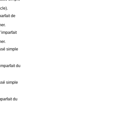
cle).
arfait de
ner.
’imparfait
ner.
ssé simple
imparfait du
ssé simple
parfait du