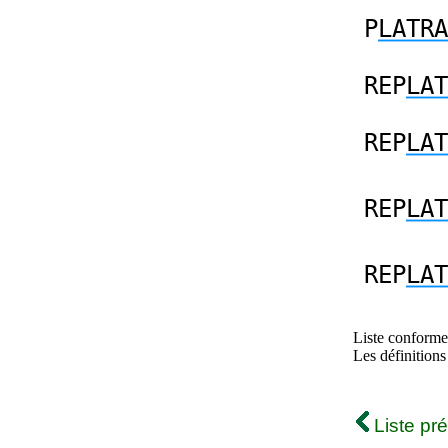
P
LATRA
REP
LAT
REP
LAT
REP
LAT
REP
LAT
Liste conforme 
Les définitions
Liste pr