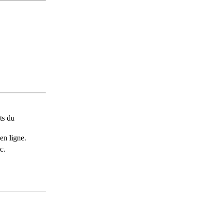
ts du
en ligne.
c.