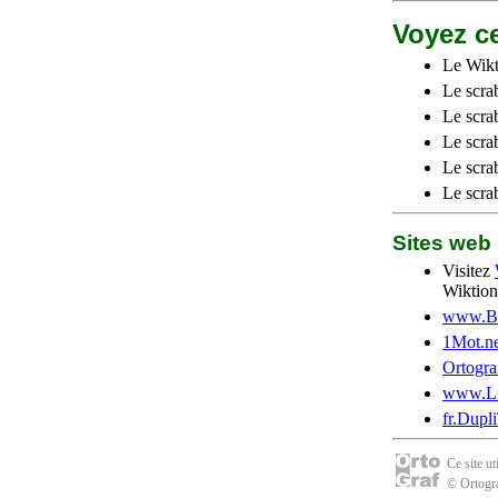
Voyez ce
Le Wikt
Le scra
Le scra
Le scrab
Le scra
Le scra
Sites we
Visitez
Wiktion
www.Be
1Mot.ne
Ortogra
www.Li
fr.Dupl
Ce site u
© Ortogra