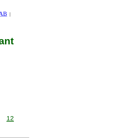
 AB
|
ant
1
12