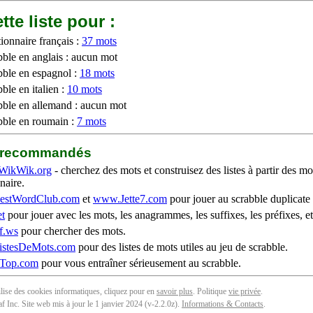
tte liste pour :
ionnaire français :
37 mots
bble en anglais : aucun mot
bble en espagnol :
18 mots
ble en italien :
10 mots
bble en allemand : aucun mot
bble en roumain :
7 mots
b recommandés
WikWik.org
- cherchez des mots et construisez des listes à partir des mo
naire.
stWordClub.com
et
www.Jette7.com
pour jouer au scrabble duplicate 
t
pour jouer avec les mots, les anagrammes, les suffixes, les préfixes, et
f.ws
pour chercher des mots.
stesDeMots.com
pour des listes de mots utiles au jeu de scrabble.
iTop.com
pour vous entraîner sérieusement au scrabble.
tilise des cookies informatiques, cliquez pour en
savoir plus
. Politique
vie privée
.
f Inc. Site web mis à jour le 1 janvier 2024 (v-2.2.0
z
).
Informations & Contacts
.