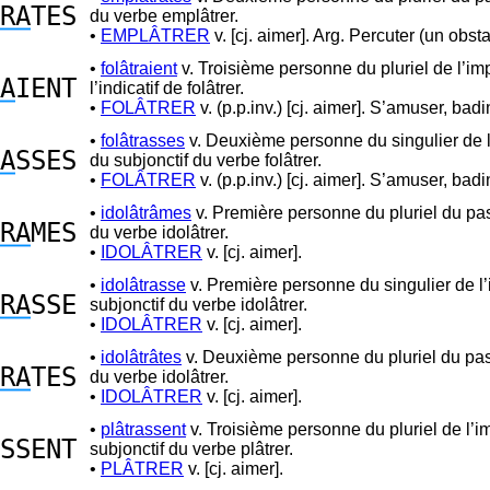
RA
TES
du verbe emplâtrer.
•
EMPLÂTRER
v. [cj. aimer]. Arg. Percuter (un obsta
•
folâtraient
v. Troisième personne du pluriel de l’imp
A
IENT
l’indicatif de folâtrer.
•
FOLÂTRER
v. (p.p.inv.) [cj. aimer]. S’amuser, badi
•
folâtrasses
v. Deuxième personne du singulier de l
A
SSES
du subjonctif du verbe folâtrer.
•
FOLÂTRER
v. (p.p.inv.) [cj. aimer]. S’amuser, badi
•
idolâtrâmes
v. Première personne du pluriel du pa
RA
MES
du verbe idolâtrer.
•
IDOLÂTRER
v. [cj. aimer].
•
idolâtrasse
v. Première personne du singulier de l’
RA
SSE
subjonctif du verbe idolâtrer.
•
IDOLÂTRER
v. [cj. aimer].
•
idolâtrâtes
v. Deuxième personne du pluriel du pa
RA
TES
du verbe idolâtrer.
•
IDOLÂTRER
v. [cj. aimer].
•
plâtrassent
v. Troisième personne du pluriel de l’im
SSENT
subjonctif du verbe plâtrer.
•
PLÂTRER
v. [cj. aimer].