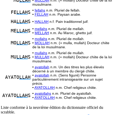
MU
LLAH
•
MULLAH
n.m. (= mollah) Docteur chiite de la loi
musulmane.
•
fellahs
n.m. Pluriel de fellah.
FE
LLAH
S
•
FELLAH
n.m. Paysan arabe.
HA
LLAH
S
•
HALLAH
n.f. Pain traditionnel juif.
•
mellahs
n.m. Pluriel de mellah.
ME
LLAH
S
•
MELLAH
n.m. Au Maroc, ghetto juif.
•
mollahs
n.m. Pluriel de mollah.
MO
LLAH
S
•
MOLLAH
n.m. (= mulla, mullah) Docteur chiite
de la loi musulmane.
•
mullahs
n.m. Pluriel de mullah.
MU
LLAH
S
•
MULLAH
n.m. (= mollah) Docteur chiite de la loi
musulmane.
•
ayatollah
n.m. Un des titres les plus élevés
décerné à un membre du clergé chiite.
•
ayatollah
n.m. (Sens figuré) Personne
AYATO
LLAH
particulièrement intransigeante sur un sujet
précis.
•
AYATOLLAH
n.m. Chef religieux chiite.
•
ayatollahs
n.m. Pluriel de ayatollah.
AYATO
LLAH
S
•
AYATOLLAH
n.m. Chef religieux chiite.
Liste conforme à la neuvième édition du dictionnaire officiel du
scrabble.