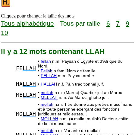
Cliquez pour changer la taille des mots
Tous alphabétique
Tous par taille
6
7
9
10
Il y a 12 mots contenant LLAH
•
fellah
n.m. Paysan d’Égypte et d’Afrique du
Nord.
FE
LLAH
•
Fellah
n.fam. Nom de famille.
•
FELLAH
n.m. Paysan arabe.
HA
LLAH
•
HALLAH
n.f. Pain traditionnel juif.
•
mellah
n.m. (Maroc) Quartier juif au Maroc.
ME
LLAH
•
MELLAH
n.m. Au Maroc, ghetto juif.
•
mollah
n.m. Titre donné aux prêtres musulmans
et à toute personne exerçant des fonctions
MO
LLAH
juridiques et religieuses…
•
MOLLAH
n.m. (= mulla, mullah) Docteur chiite
de la loi musulmane.
•
mullah
n.m. Variante de mollah.