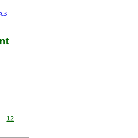
 AB
|
nt
1
12