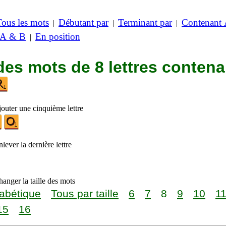
Tous les mots
Débutant par
Terminant par
Contenant
|
|
|
 A & B
En position
|
des mots de 8 lettres contena
jouter une cinquième lettre
lever la dernière lettre
anger la taille des mots
abétique
Tous par taille
6
7
8
9
10
1
15
16