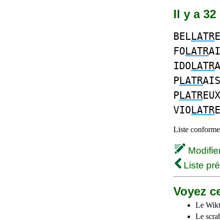
Il y a 3
BEL
LATR
FO
LATR
A
IDO
LATR
P
LATR
AI
P
LATR
EU
VIO
LATR
Liste conforme 
Modifier 
Liste pr
Voyez ce
Le Wikt
Le scra