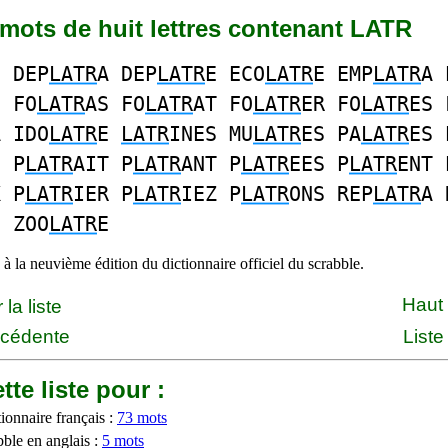
2 mots de huit lettres contenant LATR
E DEP
LATR
A DEP
LATR
E ECO
LATR
E EMP
LATR
A 
I FO
LATR
AS FO
LATR
AT FO
LATR
ER FO
LATR
ES 
A IDO
LATR
E
LATR
INES MU
LATR
ES PA
LATR
ES 
S P
LATR
AIT P
LATR
ANT P
LATR
EES P
LATR
ENT 
X P
LATR
IER P
LATR
IEZ P
LATR
ONS REP
LATR
A 
E ZOO
LATR
E
à la neuvième édition du dictionnaire officiel du scrabble.
Haut
la liste
écédente
Liste
tte liste pour :
ionnaire français :
73 mots
bble en anglais :
5 mots