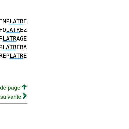
EMP
LATR
E
FO
LATR
EZ
P
LATR
AGE
P
LATR
ERA
REP
LATR
E
 de page
 suivante