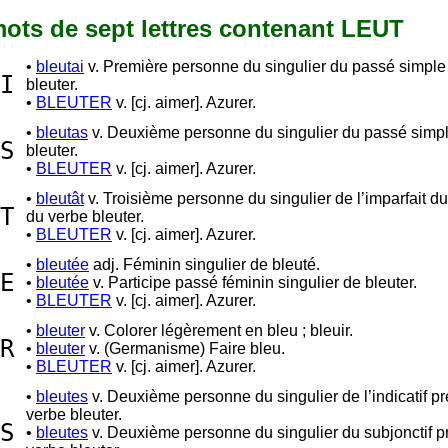
 mots de sept lettres contenant LEUT
•
bleutai
v. Première personne du singulier du passé simple
I
bleuter.
•
BLEUTER
v. [cj. aimer]. Azurer.
•
bleutas
v. Deuxième personne du singulier du passé simp
S
bleuter.
•
BLEUTER
v. [cj. aimer]. Azurer.
•
bleutât
v. Troisième personne du singulier de l’imparfait du
T
du verbe bleuter.
•
BLEUTER
v. [cj. aimer]. Azurer.
•
bleutée
adj. Féminin singulier de bleuté.
E
•
bleutée
v. Participe passé féminin singulier de bleuter.
•
BLEUTER
v. [cj. aimer]. Azurer.
•
bleuter
v. Colorer légèrement en bleu ; bleuir.
R
•
bleuter
v. (Germanisme) Faire bleu.
•
BLEUTER
v. [cj. aimer]. Azurer.
•
bleutes
v. Deuxième personne du singulier de l’indicatif p
verbe bleuter.
S
•
bleutes
v. Deuxième personne du singulier du subjonctif p