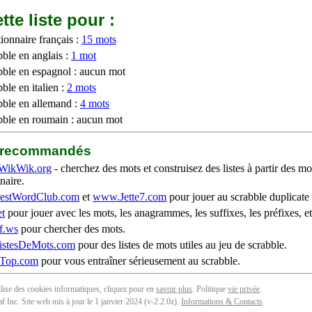
tte liste pour :
ionnaire français :
15 mots
bble en anglais :
1 mot
bble en espagnol : aucun mot
ble en italien :
2 mots
bble en allemand :
4 mots
bble en roumain : aucun mot
b recommandés
WikWik.org
- cherchez des mots et construisez des listes à partir des mo
naire.
stWordClub.com
et
www.Jette7.com
pour jouer au scrabble duplicate 
t
pour jouer avec les mots, les anagrammes, les suffixes, les préfixes, et
f.ws
pour chercher des mots.
stesDeMots.com
pour des listes de mots utiles au jeu de scrabble.
iTop.com
pour vous entraîner sérieusement au scrabble.
tilise des cookies informatiques, cliquez pour en
savoir plus
. Politique
vie privée
.
f Inc. Site web mis à jour le 1 janvier 2024 (v-2.2.0
z
).
Informations & Contacts
.