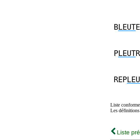
B
LEUT
E
P
LEUT
R
REP
LEU
Liste conforme 
Les définitions
Liste pr