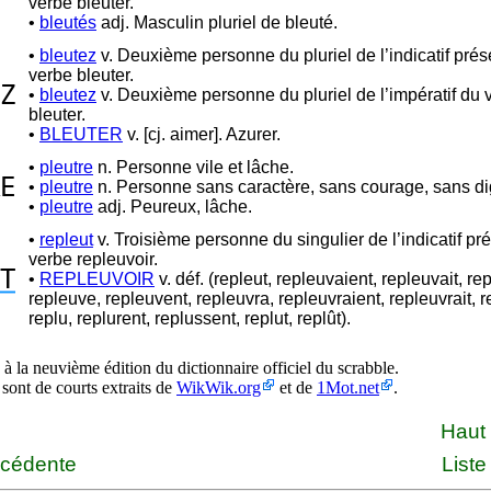
verbe bleuter.
•
bleutés
adj. Masculin pluriel de bleuté.
•
bleutez
v. Deuxième personne du pluriel de l’indicatif prés
verbe bleuter.
Z
•
bleutez
v. Deuxième personne du pluriel de l’impératif du 
bleuter.
•
BLEUTER
v. [cj. aimer]. Azurer.
•
pleutre
n. Personne vile et lâche.
E
•
pleutre
n. Personne sans caractère, sans courage, sans di
•
pleutre
adj. Peureux, lâche.
•
repleut
v. Troisième personne du singulier de l’indicatif pr
verbe repleuvoir.
T
•
REPLEUVOIR
v. déf. (repleut, repleuvaient, repleuvait, re
repleuve, repleuvent, repleuvra, repleuvraient, repleuvrait, r
replu, replurent, replussent, replut, replût).
à la neuvième édition du dictionnaire officiel du scrabble.
 sont de courts extraits de
WikWik.org
et de
1Mot.net
.
Haut
écédente
Liste