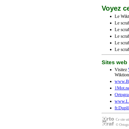
Voyez ce
Le Wikt
Le scra
Le scra
Le scrab
Le scra
Le scra
Sites we
Visitez
Wiktion
www.Be
1Mot.ne
Ortogra
www.Li
fr.Dupl
Ce site u
© Ortogra