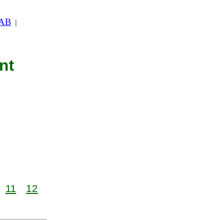
 AB
|
nt
11
12