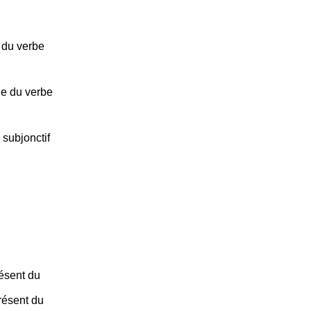
 du verbe
le du verbe
 subjonctif
résent du
résent du