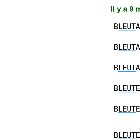
Il y a 9
B
LEUT
A
B
LEUT
A
B
LEUT
A
B
LEUT
E
B
LEUT
E
B
LEUT
E