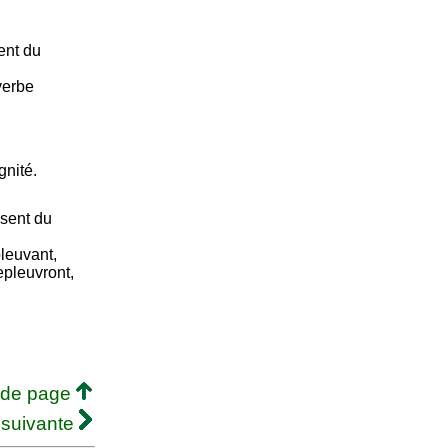
ent du
verbe
gnité.
ésent du
pleuvant,
epleuvront,
 de page
 suivante