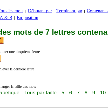
Tous les mots
Débutant par
Terminant par
Contenant
|
|
|
 A & B
En position
|
des mots de 7 lettres contena
jouter une cinquième lettre
lever la dernière lettre
anger la taille des mots
abétique
Tous par taille
5
6
7
8
9
10