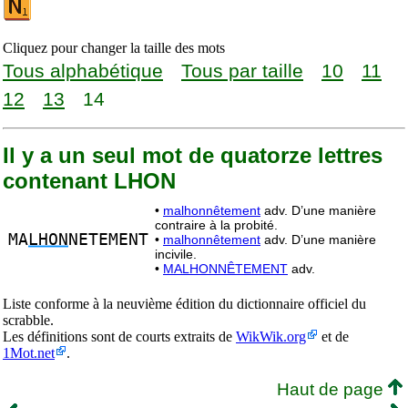
Cliquez pour changer la taille des mots
Tous alphabétique
Tous par taille
10
11
12
13
14
Il y a un seul mot de quatorze lettres
contenant LHON
•
malhonnêtement
adv. D’une manière
contraire à la probité.
MA
LHON
NETEMENT
•
malhonnêtement
adv. D’une manière
incivile.
•
MALHONNÊTEMENT
adv.
Liste conforme à la neuvième édition du dictionnaire officiel du
scrabble.
Les définitions sont de courts extraits de
WikWik.org
et de
1Mot.net
.
Haut de page