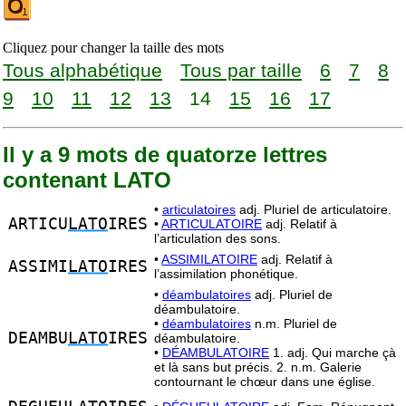
Cliquez pour changer la taille des mots
Tous alphabétique
Tous par taille
6
7
8
9
10
11
12
13
14
15
16
17
Il y a 9 mots de quatorze lettres
contenant LATO
•
articulatoires
adj. Pluriel de articulatoire.
ARTICU
LATO
IRES
•
ARTICULATOIRE
adj. Relatif à
l’articulation des sons.
•
ASSIMILATOIRE
adj. Relatif à
ASSIMI
LATO
IRES
l’assimilation phonétique.
•
déambulatoires
adj. Pluriel de
déambulatoire.
•
déambulatoires
n.m. Pluriel de
DEAMBU
LATO
IRES
déambulatoire.
•
DÉAMBULATOIRE
1. adj. Qui marche çà
et là sans but précis. 2. n.m. Galerie
contournant le chœur dans une église.