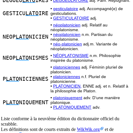
DEGUEU
LATO
IRES
•
DÉGUEULATOIRE
adj. Fam. Répugnant.
•
gesticulatoire
adj. Accompagné(e) de
GESTICU
LATO
IRE
gesticulations.
•
GESTICULATOIRE
adj.
•
néoplatonicien
adj. Relatif au
néoplatonisme.
•
néoplatonicien
n.m. Partisan du
NEOP
LATO
NICIEN
néoplatonisme.
•
néo-platonicien
adj.m. Variante de
néoplatonicien.
•
NÉOPLATONISME
n.m. Philosophie
NEOP
LATO
NISMES
inspirée du platonisme.
•
platoniciennes
adj. Féminin pluriel de
platonicien.
•
platoniciennes
n.f. Pluriel de
P
LATO
NICIENNES
platonicienne.
•
PLATONICIEN,
ENNE adj. et n. Relatif à
la philosophie de Platon.
•
platoniquement
adv. D’une manière
P
LATO
NIQUEMENT
platonique.
•
PLATONIQUEMENT
adv.
Liste conforme à la neuvième édition du dictionnaire officiel du
scrabble.
Les définitions sont de courts extraits de
WikWik.org
et de