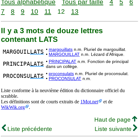
Tous alphabétique
Tous par taille
4
5
6
7
8
9
10
11
12
13
Il y a 3 mots de douze lettres
contenant LATS
•
margouillats
n.m. Pluriel de margouillat.
MARGOUIL
LATS
•
MARGOUILLAT
n.m. Lézard d’Afrique.
•
PRINCIPALAT
n.m. Fonction de principal
PRINCIPA
LATS
dans un collège.
•
proconsulats
n.m. Pluriel de proconsulat.
PROCONSU
LATS
•
PROCONSULAT
n.m.
Liste conforme à la neuvième édition du dictionnaire officiel du
scrabble.
Les définitions sont de courts extraits de
1Mot.net
et de
WikWik.org
.
Haut de page
Liste précédente
Liste suivante