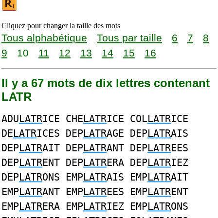
Cliquez pour changer la taille des mots
Tous alphabétique
Tous par taille
6
7
8
9
10
11
12
13
14
15
16
Il y a 67 mots de dix lettres contenant
LATR
ADU
LATR
ICE CHE
LATR
ICE COL
LATR
ICE
DE
LATR
ICES DEP
LATR
AGE DEP
LATR
AIS
DEP
LATR
AIT DEP
LATR
ANT DEP
LATR
EES
DEP
LATR
ENT DEP
LATR
ERA DEP
LATR
IEZ
DEP
LATR
ONS EMP
LATR
AIS EMP
LATR
AIT
EMP
LATR
ANT EMP
LATR
EES EMP
LATR
ENT
EMP
LATR
ERA EMP
LATR
IEZ EMP
LATR
ONS