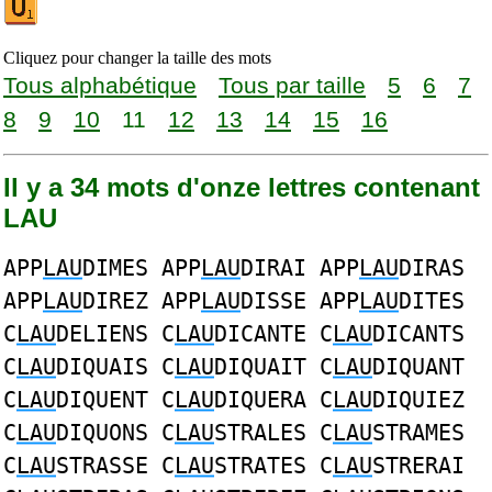
Cliquez pour changer la taille des mots
Tous alphabétique
Tous par taille
5
6
7
8
9
10
11
12
13
14
15
16
Il y a 34 mots d'onze lettres contenant
LAU
APP
LAU
DIMES APP
LAU
DIRAI APP
LAU
DIRAS
APP
LAU
DIREZ APP
LAU
DISSE APP
LAU
DITES
C
LAU
DELIENS C
LAU
DICANTE C
LAU
DICANTS
C
LAU
DIQUAIS C
LAU
DIQUAIT C
LAU
DIQUANT
C
LAU
DIQUENT C
LAU
DIQUERA C
LAU
DIQUIEZ
C
LAU
DIQUONS C
LAU
STRALES C
LAU
STRAMES
C
LAU
STRASSE C
LAU
STRATES C
LAU
STRERAI