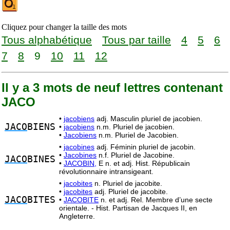
Cliquez pour changer la taille des mots
Tous alphabétique
Tous par taille
4
5
6
7
8
9
10
11
12
Il y a 3 mots de neuf lettres contenant
JACO
•
jacobiens
adj. Masculin pluriel de jacobien.
JACO
BIENS
•
jacobiens
n.m. Pluriel de jacobien.
•
Jacobiens
n.m. Pluriel de Jacobien.
•
jacobines
adj. Féminin pluriel de jacobin.
•
Jacobines
n.f. Pluriel de Jacobine.
JACO
BINES
•
JACOBIN,
E n. et adj. Hist. Républicain
révolutionnaire intransigeant.
•
jacobites
n. Pluriel de jacobite.
•
jacobites
adj. Pluriel de jacobite.
JACO
BITES
•
JACOBITE
n. et adj. Rel. Membre d’une secte
orientale. - Hist. Partisan de Jacques II, en
Angleterre.