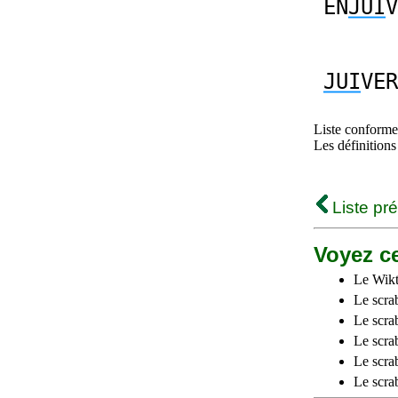
EN
JUI
V
JUI
VER
Liste conforme 
Les définitions
Liste pr
Voyez ce
Le Wikt
Le scra
Le scra
Le scrab
Le scra
Le scra