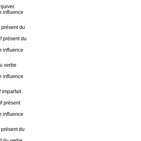
njuiver.
e influence
f présent du
f présent du
e influence
du verbe
e influence
 imparfait
f présent
e influence
f présent du
if du verbe