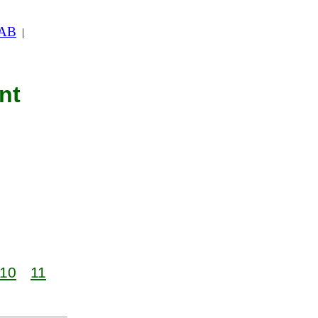
 AB
|
nt
10
11