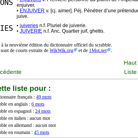
ONS
enjuiver.
•
ENJUIVER
v. [cj. aimer]. Péj. Pénétrer d’une prétendu
juive.
•
juiveries
n.f. Pluriel de juiverie.
IES
•
JUIVERIE
n.f. Anc. Quartier juif, ghetto.
à la neuvième édition du dictionnaire officiel du scrabble.
 sont de courts extraits de
WikWik.org
et de
1Mot.net
.
Haut
écédente
Liste
tte liste pour :
ionnaire français :
49 mots
bble en anglais :
6 mots
bble en espagnol :
24 mots
ble en italien : aucun mot
bble en allemand : aucun mot
bble en roumain :
45 mots