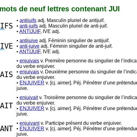
1 mots de neuf lettres contenant JUI
•
antijuifs
adj. Masculin pluriel de antijuif.
I
FS
•
anti-juifs
adj. Masculin pluriel de anti-juif.
•
ANTIJUIF,
IVE adj.
•
antijuive
adj. Féminin singulier de antijuif.
I
VE
•
anti-juive
adj. Féminin singulier de anti-juif.
•
ANTIJUIF,
IVE adj.
•
enjuivais
v. Première personne du singulier de l’indicat
du verbe enjuiver.
•
enjuivais
v. Deuxième personne du singulier de l’indica
AIS
du verbe enjuiver.
•
ENJUIVER
v. [cj. aimer]. Péj. Pénétrer d’une prétendu
juive.
•
enjuivait
v. Troisième personne du singulier de l’indicat
du verbe enjuiver.
AIT
•
ENJUIVER
v. [cj. aimer]. Péj. Pénétrer d’une prétendu
juive.
•
enjuivant
v. Participe présent du verbe enjuiver.
ANT
•
ENJUIVER
v. [cj. aimer]. Péj. Pénétrer d’une prétendu
juive.