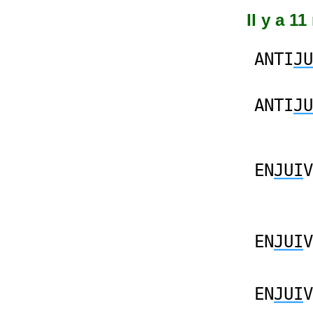
Il y a 1
ANTI
JU
ANTI
JU
EN
JUI
V
EN
JUI
V
EN
JUI
V