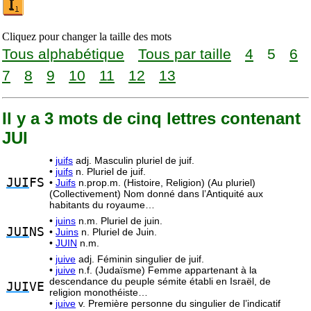
Cliquez pour changer la taille des mots
Tous alphabétique
Tous par taille
4
5
6
7
8
9
10
11
12
13
Il y a 3 mots de cinq lettres contenant
JUI
•
juifs
adj. Masculin pluriel de juif.
•
juifs
n. Pluriel de juif.
JUI
FS
•
Juifs
n.prop.m. (Histoire, Religion) (Au pluriel)
(Collectivement) Nom donné dans l’Antiquité aux
habitants du royaume…
•
juins
n.m. Pluriel de juin.
JUI
NS
•
Juins
n. Pluriel de Juin.
•
JUIN
n.m.
•
juive
adj. Féminin singulier de juif.
•
juive
n.f. (Judaïsme) Femme appartenant à la
descendance du peuple sémite établi en Israël, de
JUI
VE
religion monothéiste…
•
juive
v. Première personne du singulier de l’indicatif