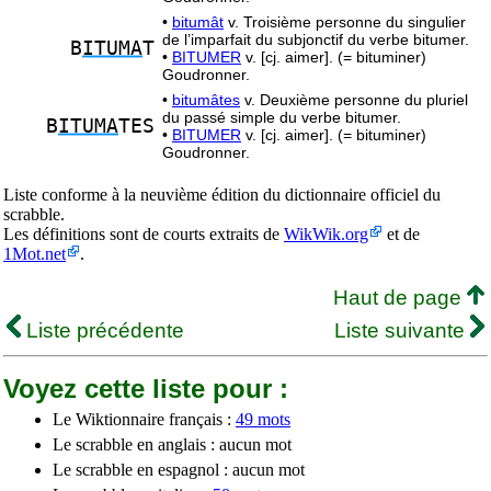
•
bitumât
v. Troisième personne du singulier
de l’imparfait du subjonctif du verbe bitumer.
B
ITUMA
T
•
BITUMER
v. [cj. aimer]. (= bituminer)
Goudronner.
•
bitumâtes
v. Deuxième personne du pluriel
du passé simple du verbe bitumer.
B
ITUMA
TES
•
BITUMER
v. [cj. aimer]. (= bituminer)
Goudronner.
Liste conforme à la neuvième édition du dictionnaire officiel du
scrabble.
Les définitions sont de courts extraits de
WikWik.org
et de
1Mot.net
.
Haut de page
Liste précédente
Liste suivante
Voyez cette liste pour :
Le Wiktionnaire français :
49 mots
Le scrabble en anglais : aucun mot
Le scrabble en espagnol : aucun mot