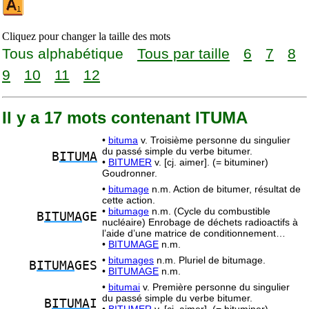
Cliquez pour changer la taille des mots
Tous alphabétique
Tous par taille
6
7
8
9
10
11
12
Il y a 17 mots contenant ITUMA
•
bituma
v. Troisième personne du singulier
du passé simple du verbe bitumer.
B
ITUMA
•
BITUMER
v. [cj. aimer]. (= bituminer)
Goudronner.
•
bitumage
n.m. Action de bitumer, résultat de
cette action.
•
bitumage
n.m. (Cycle du combustible
B
ITUMA
GE
nucléaire) Enrobage de déchets radioactifs à
l’aide d’une matrice de conditionnement…
•
BITUMAGE
n.m.
•
bitumages
n.m. Pluriel de bitumage.
B
ITUMA
GES
•
BITUMAGE
n.m.
•
bitumai
v. Première personne du singulier
du passé simple du verbe bitumer.
B
ITUMA
I